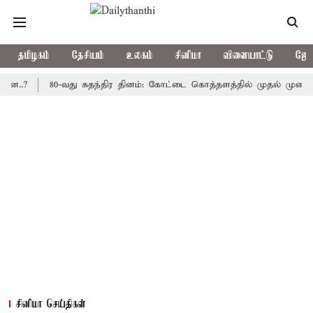
தமிழகம்
தேசியம்
உலகம்
சினிமா
விளையாட்டு
ஜோத
.?
80-வது சுதந்திர தினம்: கோட்டை கொத்தளத்தில் முதல் முறையாக த
சினிமா செய்திகள்