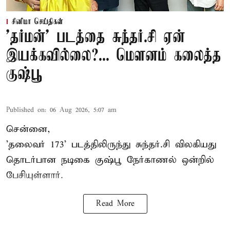
சினிமா செய்திகள்
'தர்மன்' படத்தை சுந்தர்.சி ஏன்
இயக்கவில்லை?... மௌனம் கலைத்த
குஷ்பூ
Published on
:
06 Aug 2026, 5:07 am
சென்னை,
'தலைவர் 173' படத்திலிருந்து சுந்தர்.சி விலகியது
தொடர்பான நடிகை குஷ்பூ நேர்காணல் ஒன்றில்
பேசியுள்ளார்.
Read More