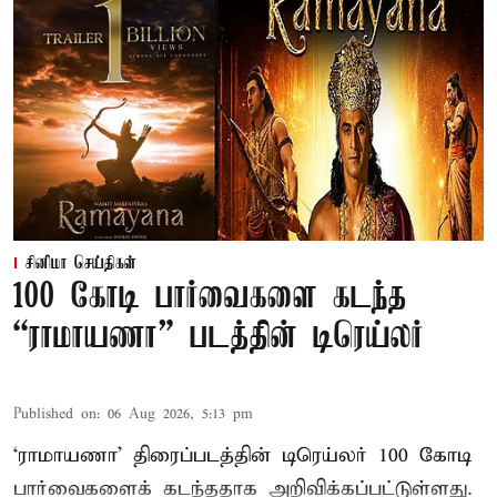
சினிமா செய்திகள்
100 கோடி பார்வைகளை கடந்த
“ராமாயணா” படத்தின் டிரெய்லர்
Published on
:
06 Aug 2026, 5:13 pm
‘ராமாயணா’ திரைப்படத்தின் டிரெய்லர் 100 கோடி
பார்வைகளைக் கடந்ததாக அறிவிக்கப்பட்டுள்ளது.