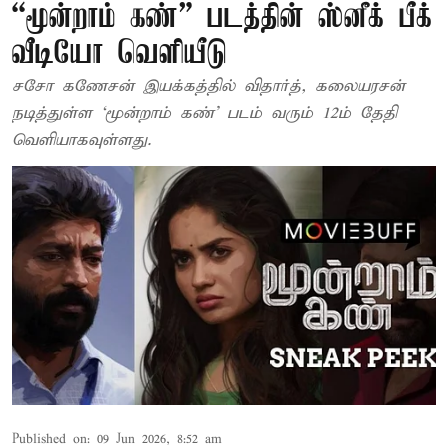
“மூன்றாம் கண்” படத்தின் ஸ்னீக் பீக்
வீடியோ வெளியீடு
சசோ கணேசன் இயக்கத்தில் விதார்த், கலையரசன்
நடித்துள்ள ‘மூன்றாம் கண்’ படம் வரும் 12ம் தேதி
வெளியாகவுள்ளது.
Published on
:
09 Jun 2026, 8:52 am