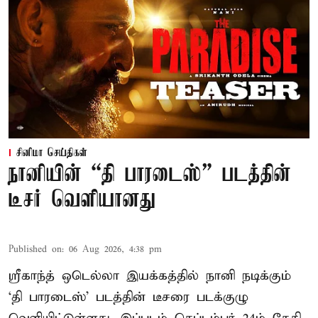
சினிமா செய்திகள்
நானியின் “தி பாரடைஸ்” படத்தின்
டீசர் வெளியானது
Published on
:
06 Aug 2026, 4:38 pm
ஸ்ரீகாந்த் ஒடெல்லா இயக்கத்தில் நானி நடிக்கும்
‘தி பாரடைஸ்’ படத்தின் டீசரை படக்குழு