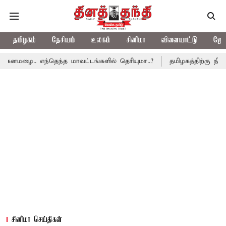
தமிழகம்
தேசியம்
உலகம்
சினிமா
விளையாட்டு
ஜோத
்தெந்த மாவட்டங்களில் தெரியுமா..?
தமிழகத்திற்கு நியாயமான வரிப்
சினிமா செய்திகள்