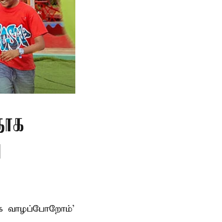
தாக
ு
ாக வாழப்போறோம்’