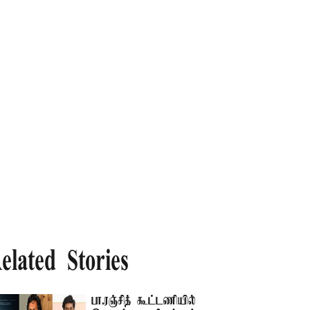
elated Stories
பா.ரஞ்சித் கூட்டணியில்