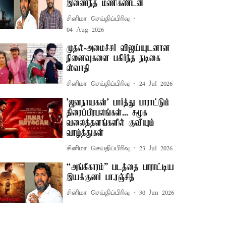
இணைந்த மணிகண்டன்
சினிமா செய்திப்பிரிவு
04 Aug 2026
முதல்-அமைச்சர் விஜய்யுடனான
நினைவுகளை பகிர்ந்த நடிகை
ஸ்வாதி
சினிமா செய்திப்பிரிவு
24 Jul 2026
'ஜனநாயகன்' பார்த்து பாராட்டும்
திரைப்பிரபலங்கள்... சமூக
வலைத்தளங்களில் குவியும்
வாழ்த்துகள்
சினிமா செய்திப்பிரிவு
23 Jul 2026
“அங்கீகாரம்” படத்தை பாராட்டிய
இயக்குனர் பா.ரஞ்சித்
சினிமா செய்திப்பிரிவு
30 Jun 2026