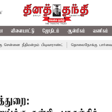
TV
மா
விளையாட்டு
ஜோதிடம்
ஆன்மிகம்
வணிகம்
 நீதிமன்றம் பிடிவாராண்ட்
தொலைநோக்கு பார்வையுடன் கூடி
ித்துறை: