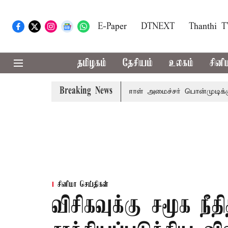
E-Paper
DTNEXT
Thanthi 
தமிழகம்
தேசியம்
உலகம்
சினி
Breaking News
் விஜய் அழைப்பு
முன்னாள் அமைச்சர் பொன்முடிக்கு சென்னை
சினிமா செய்திகள்
விசிகவுக்கு சமூக நீத