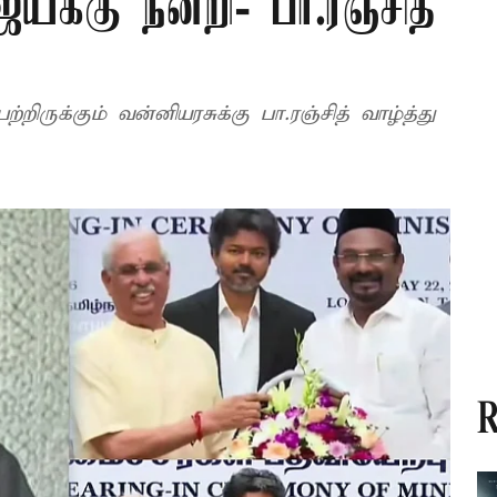
ய்க்கு நன்றி- பா.ரஞ்சித்
ிருக்கும் வன்னியரசுக்கு பா.ரஞ்சித் வாழ்த்து
R