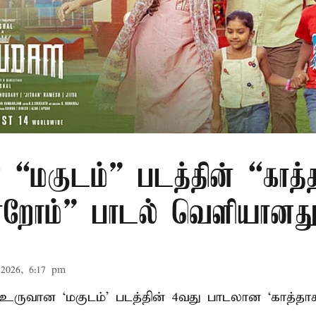
 “மகுடம்” படத்தின் “காத்
றோம்” பாடல் வெளியானத
2026, 6:17 pm
் உருவான ‘மகுடம்’ படத்தின் 4வது பாடலான ‘காத்த