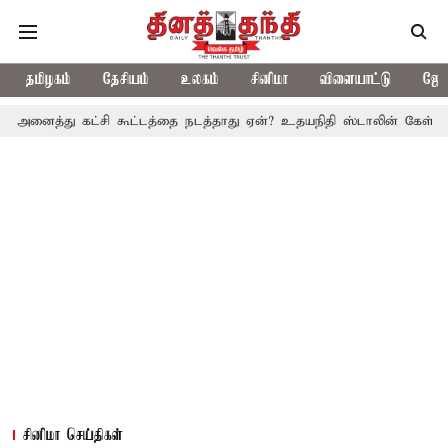
தமிழகம்
தேசியம்
உலகம்
சினிமா
விளையாட்டு
ஜோத
கட்சி கூட்டத்தை நடத்தாது ஏன்? உதயநிதி ஸ்டாலின் கேள்வி
த.வெ.க.
சினிமா செய்திகள்