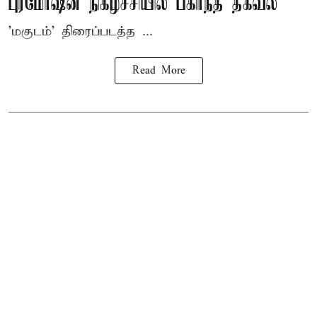
புரமோஷன் நிகழ்ச்சியில் பகிர்ந்த தகவல்
'மகுடம்' திரைப்படத்த ...
Read More