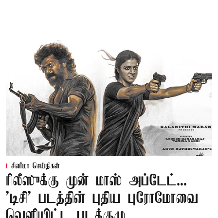
சினிமா செய்திகள்
ரிலீஸுக்கு முன் மாஸ் அப்டேட்...
'டிசி' படத்தின் புதிய புரோமோவை
வெளியிட்ட படக்குழு