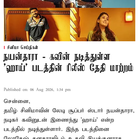
சினிமா செய்திகள்
நயன்தாரா - கவின் நடித்துள்ள
'ஹாய்' படத்தின் ரிலீஸ் தேதி மாற்றம்
Published on
:
06 Aug 2026, 1:34 pm
சென்னை,
தமிழ் சினிமாவின் லேடி சூப்பர் ஸ்டார் நயன்தாரா,
நடிகர் கவினுடன் இணைந்து 'ஹாய்' என்ற
படத்தில் நடித்துள்ளார். இந்த படத்தினை
லோகேஷ் கனகராஜிடம் உதவி இயக்குனராக