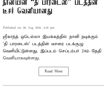
நானியின் “தி பாரடைஸ்” படத்தின்
டீசர் வெளியானது
Published on
:
06 Aug 2026, 4:38 pm
ஸ்ரீகாந்த் ஒடெல்லா இயக்கத்தில் நானி நடிக்கும்
‘தி பாரடைஸ்’ படத்தின் டீசரை படக்குழு
வெளியிட்டுள்ளது. இப்படம் செப்டம்பர் 24ம் தேதி
வெளியாகவுள்ளது.
Read More