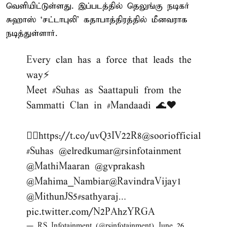
வெளியிட்டுள்ளது. இப்படத்தில் தெலுங்கு நடிகர்
சுஹாஸ் ‘சட்டாபுலி’ கதாபாத்திரத்தில் மீனவராக
நடித்துள்ளார்.
Every clan has a force that leads the
way⚡
Meet
#Suhas
as Saattapuli from the
Sammatti Clan in
#Mandaadi
🌊♥️
👇🏻
https://t.co/uvQ3IV22R8
@sooriofficial
#Suhas
@elredkumar
@rsinfotainment
@MathiMaaran
@gvprakash
@Mahima_Nambiar
@RavindraVijay1
@MithunJS5
#sathyaraj
…
pic.twitter.com/N2PAhzYRGA
— RS Infotainment (@rsinfotainment)
June 26,