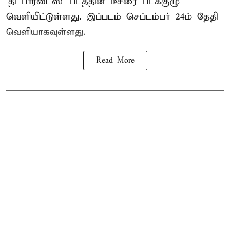
‘தி பாரடைஸ்’ படத்தின் டீசரை படக்குழு
வெளியிட்டுள்ளது. இப்படம் செப்டம்பர் 24ம் தேதி
வெளியாகவுள்ளது.
Read More