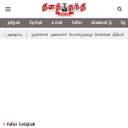
தமிழகம்
தேசியம்
உலகம்
சினிமா
விளையாட்டு
ஜோத
முன்னாள் அமைச்சர் பொன்முடிக்கு சென்னை நீதிமன்றம் பிடிவாராண்
சினிமா செய்திகள்