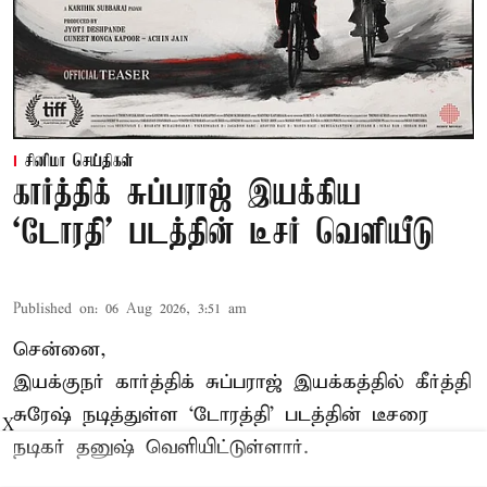
சினிமா செய்திகள்
கார்த்திக் சுப்பராஜ் இயக்கிய
`டோரதி' படத்தின் டீசர் வெளியீடு
Published on
:
06 Aug 2026, 3:51 am
சென்னை,
இயக்குநர் கார்த்திக் சுப்பராஜ் இயக்கத்தில் கீர்த்தி
சுரேஷ் நடித்துள்ள `டோரத்தி' படத்தின் டீசரை
X
நடிகர் தனுஷ் வெளியிட்டுள்ளார்.