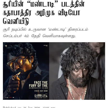
சூரியின் “மண்டாடி” படத்தின்
கதாபாத்திர அறிமுக வீடியோ
வெளியீடு
சூரி நடிப்பில் உருவான ‘மண்டாடி’ திரைப்படம்
செப்டம்பர் 4ம் தேதி வெளியாகவுள்ளது.