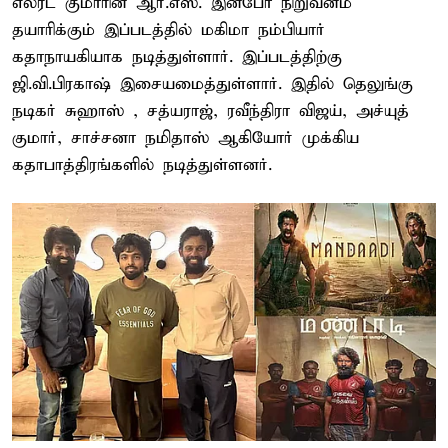
எல்ரட் குமாரின் ஆர்.எஸ். இன்போ நிறுவனம்
தயாரிக்கும் இப்படத்தில் மகிமா நம்பியார்
கதாநாயகியாக நடித்துள்ளார். இப்படத்திற்கு
ஜி.வி.பிரகாஷ் இசையமைத்துள்ளார். இதில் தெலுங்கு
நடிகர் சுஹாஸ் , சத்யராஜ், ரவீந்திரா விஜய், அச்யுத்
குமார், சாச்சனா நமிதாஸ் ஆகியோர் முக்கிய
கதாபாத்திரங்களில் நடித்துள்ளனர்.