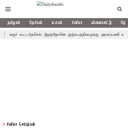
தமிழகம்
தேசியம்
உலகம்
சினிமா
விளையாட்டு
ஜோத
ூர் கூட்டநெரிசல்: இறந்தோரின் குடும்பத்தினருக்கு அரசுப்பணி வழக்கு; வரு
சினிமா செய்திகள்