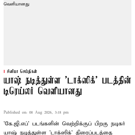
சினிமா செய்திகள்
யாஷ் நடித்துள்ள 'டாக்‌ஸிக்' படத்தின்
டிரெய்லர் வெளியானது
Published on
:
08 Aug 2026, 3:18 pm
'கே.ஜி.எப்' படங்களின் வெற்றிக்குப் பிறகு நடிகர்
யாஷ் நடித்துள்ள 'டாக்ஸிக்' திரைப்படத்தை