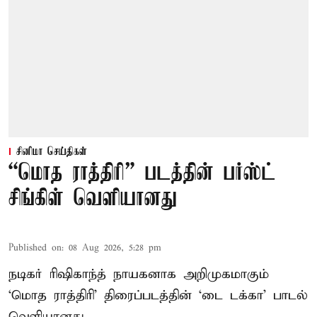
சினிமா செய்திகள்
“மொத ராத்திரி” படத்தின் பர்ஸ்ட்
சிங்கிள் வெளியானது
Published on
:
08 Aug 2026, 5:28 pm
நடிகர் ரிஷிகாந்த் நாயகனாக அறிமுகமாகும்
‘மொத ராத்திரி’ திரைப்படத்தின் ‘டை டக்கா’ பாடல்
வெளியானது.