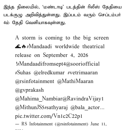
இந்த நிலையில், ‘மண்டாடி’ படத்தின் ரிலீஸ் தேதியை
படக்குழு அறிவித்துள்ளது. இப்படம் வரும் செப்டம்பர்
4ம் தேதி வெளியாகவுள்ளது.
A storm is coming to the big screen
🌊🔥
#Mandaadi
worldwide theatrical
release on September 4, 2026
!
#Mandaadifromsept4
@sooriofficial
#Suhas
@elredkumar
#vetrimaaran
@rsinfotainment
@MathiMaaran
@gvprakash
@Mahima_Nambiar
@RavindraVijay1
@MithunJS5
#sathyaraj
@bala_actor
…
pic.twitter.com/Vn1c2C22p1
— RS Infotainment (@rsinfotainment)
June 11,