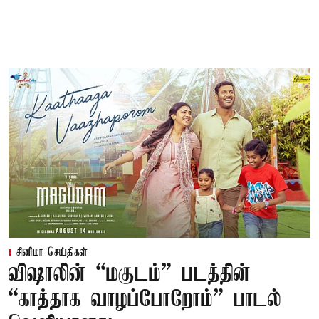
சினிமா செய்திகள்
விஷாலின் “மகுடம்” படத்தின்
“காத்தாக வாழப்போறோம்” பாடல்