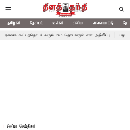
தமிழகம்
தேசியம்
உலகம்
சினிமா
விளையாட்டு
ஜோத
ூட்டத்தொடர் வரும் 24ம் தொடங்கும் என அறிவிப்பு
பழனிகோவில் நில 
சினிமா செய்திகள்