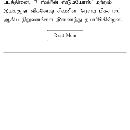
படத்தினை, '7 ஸ்கிரீன் ஸ்டுடியோஸ்' மற்றும்
இயக்குநர் விக்னேஷ் சிவனின் 'ரௌடி பிக்சர்ஸ்'
ஆகிய நிறுவனங்கள் இணைந்து தயாரிக்கின்றன.
Read More