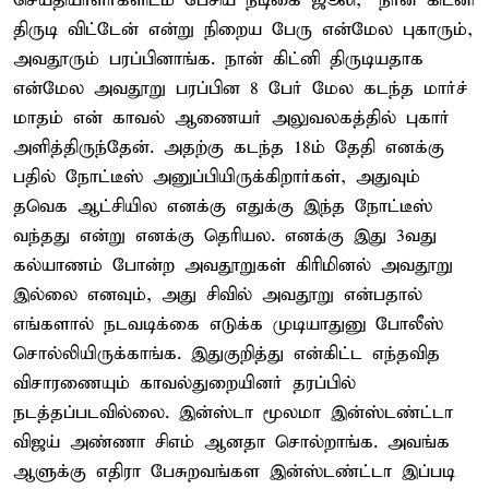
செய்தியாளர்களிடம் பேசிய நடிகை ஜூலி, “நான் கிட்னி
திருடி விட்டேன் என்று நிறைய பேரு என்மேல புகாரும்,
அவதூரும் பரப்பினாங்க. நான் கிட்னி திருடியதாக
என்மேல அவதூறு பரப்பின 8 பேர் மேல கடந்த மார்ச்
மாதம் என் காவல் ஆணையர் அலுவலகத்தில் புகார்
அளித்திருந்தேன். அதற்கு கடந்த 18ம் தேதி எனக்கு
பதில் நோட்டீஸ் அனுப்பியிருக்கிறார்கள், அதுவும்
தவெக ஆட்சியில எனக்கு எதுக்கு இந்த நோட்டீஸ்
வந்தது என்று எனக்கு தெரியல. எனக்கு இது 3வது
கல்யாணம் போன்ற அவதூறுகள் கிரிமினல் அவதூறு
இல்லை எனவும், அது சிவில் அவதூறு என்பதால்
எங்களால் நடவடிக்கை எடுக்க முடியாதுனு போலீஸ்
சொல்லியிருக்காங்க. இதுகுறித்து என்கிட்ட எந்தவித
விசாரணையும் காவல்துறையினர் தரப்பில்
நடத்தப்படவில்லை. இன்ஸ்டா மூலமா இன்ஸ்டண்ட்டா
விஜய் அண்ணா சிஎம் ஆனதா சொல்றாங்க. அவங்க
ஆளுக்கு எதிரா பேசுறவங்கள இன்ஸ்டண்ட்டா இப்படி