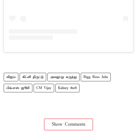
விஜய்
கிட்னி திருட்டு
அவதூறு கருத்து
Bigg Boss Julie
பிக்பாஸ் ஜூலி
CM Vijay
Kidney theft
Show Comments