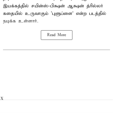
இயக்கத்தில் சயின்ஸ்-பிக்ஷன் ஆக்ஷன் த்ரில்லர்
கதையில் உருவாகும் 'புளுப்ளை' என்ற படத்தில்
நடிக்க உள்ளார்.
Read More
X