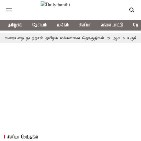
தமிழகம்
தேசியம்
உலகம்
சினிமா
விளையாட்டு
ஜோத
யறை நடந்தால் தமிழக மக்களவை தொகுதிகள் 59 ஆக உயரும்: உத்தேச
சினிமா செய்திகள்