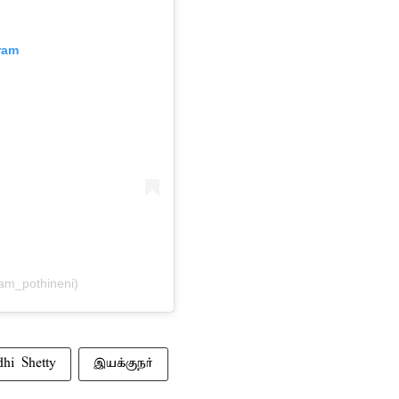
ram
am_pothineni)
dhi Shetty
இயக்குநர்