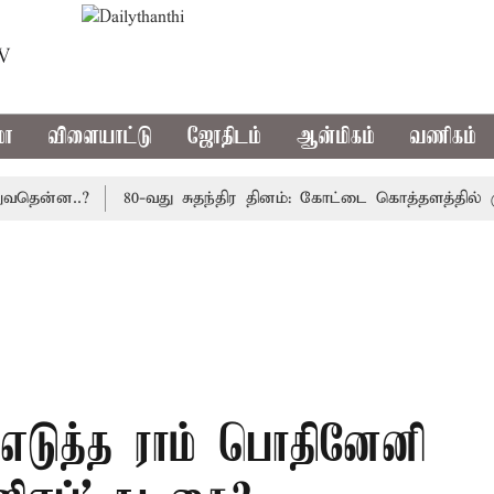
TV
மா
விளையாட்டு
ஜோதிடம்
ஆன்மிகம்
வணிகம்
ன்ன..?
80-வது சுதந்திர தினம்: கோட்டை கொத்தளத்தில் முதல
 எடுத்த ராம் பொதினேனி