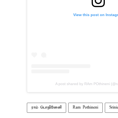
View this post on Instag
A post shared by RAm POthineni (@r
ராம் பொதினேனி
Ram Pothineni
Srini