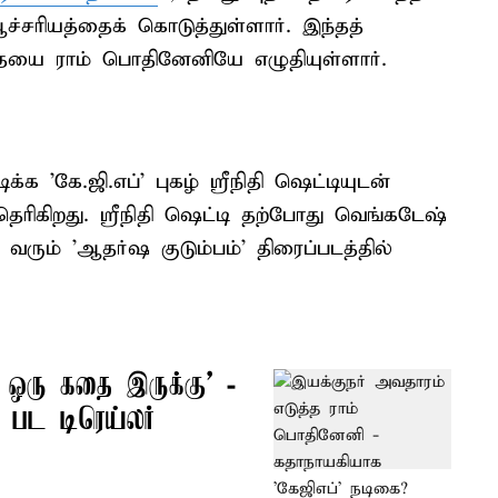
்சரியத்தைக் கொடுத்துள்ளார். இந்தத்
தையை ராம் பொதினேனியே எழுதியுள்ளார்.
க 'கே.ஜி.எப்' புகழ் ஸ்ரீநிதி ஷெட்டியுடன்
ெரிகிறது. ஸ்ரீநிதி ஷெட்டி தற்போது வெங்கடேஷ்
ி வரும் 'ஆதர்ஷ குடும்பம்' திரைப்படத்தில்
் ஒரு கதை இருக்கு’ -
 பட டிரெய்லர்