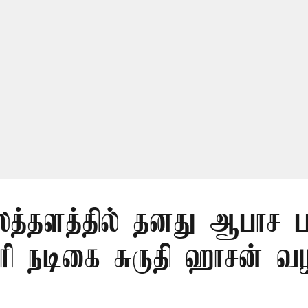
த்தளத்தில் தனது ஆபாச 
ோரி நடிகை சுருதி ஹாசன் வழ