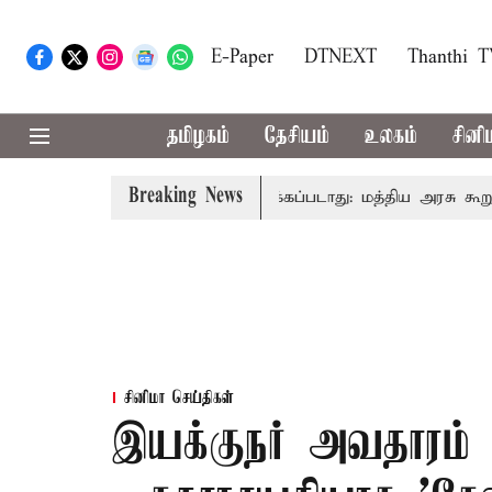
E-Paper
DTNEXT
Thanthi 
தமிழகம்
தேசியம்
உலகம்
சினி
Breaking News
 அனைவரிடமும் கட்டணம் வசூலிக்கப்படாது: மத்திய அரசு கூறுவதெ
சினிமா செய்திகள்
இயக்குநர் அவதாரம்