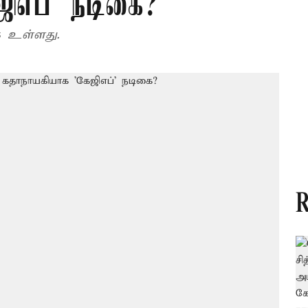
ிஎப்’ நடிகை?
க உள்ளது.
R