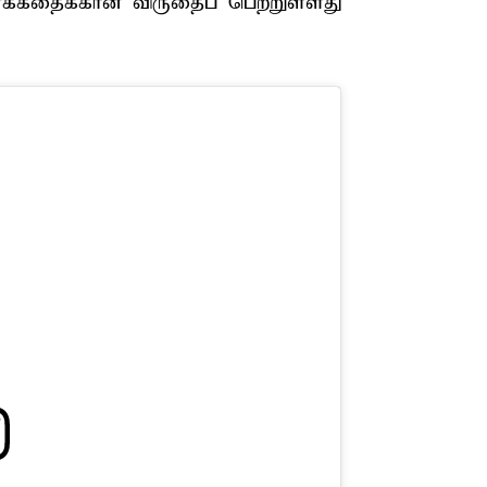
க்​கதைக்​கான விருதைப் பெற்​றுள்​ளது