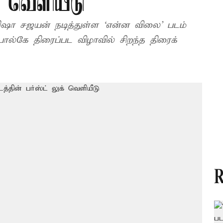
் வெளியீடு
 நடித்துள்ள ‘என்ன விலை’ படம்
ால்கே திரைப்பட விழா​வில் சிறந்த திரைக்​
R