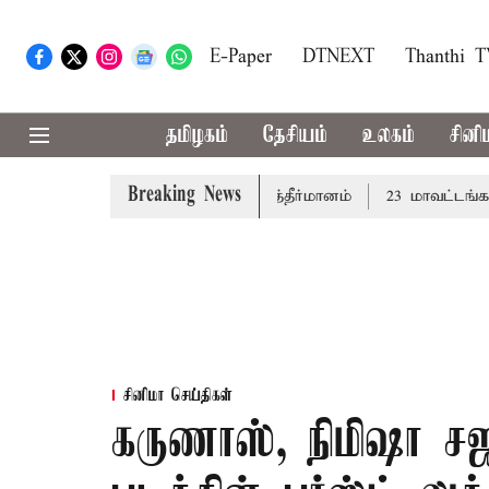
E-Paper
DTNEXT
Thanthi 
தமிழகம்
தேசியம்
உலகம்
சினி
Breaking News
்து: சட்டமன்றத்தில் நாளை தனித்தீர்மானம்
23 மாவட்டங்களில்
சினிமா செய்திகள்
கருணாஸ், நிமிஷா 