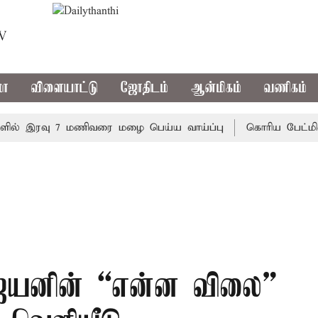
TV
மா
விளையாட்டு
ஜோதிடம்
ஆன்மிகம்
வணிகம்
 இரவு 7 மணிவரை மழை பெய்ய வாய்ப்பு
கொரிய பேட்மிண்டன்
சஜயனின் “என்ன விலை”