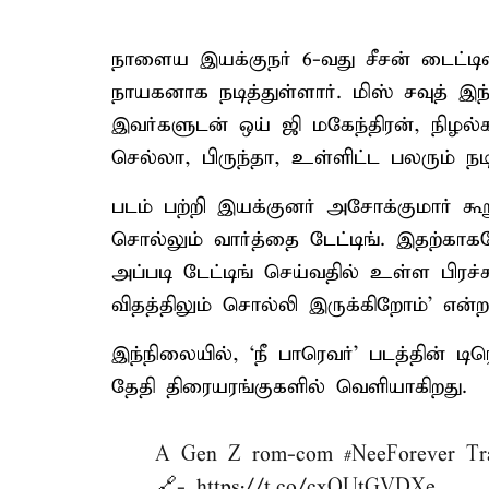
நாளைய இயக்குநர் 6-வது சீசன் டைட்டில்
நாயகனாக நடித்துள்ளார். மிஸ் சவுத் இந
இவர்களுடன் ஒய் ஜி மகேந்திரன், நிழல்கள்
செல்லா, பிருந்தா, உள்ளிட்ட பலரும் நடி
படம் பற்றி இயக்குனர் அசோக்குமார் க
சொல்லும் வார்த்தை டேட்டிங். இதற்
அப்படி டேட்டிங் செய்வதில் உள்ள பிரச்
விதத்திலும் சொல்லி இருக்கிறோம்’ என்றா
இந்நிலையில், ‘நீ பாரெவர்’ படத்தின் டி
தேதி திரையரங்குகளில் வெளியாகிறது.
A Gen Z rom-com
#NeeForever
Tra
🔗-
https://t.co/cxQUtGVDXe