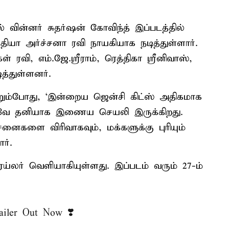
 வின்னர் சுதர்ஷன் கோவிந்த் இப்படத்தில்
்தியா அர்ச்சனா ரவி நாயகியாக நடித்துள்ளார்.
 ரவி, எம்.ஜே.ஸ்ரீராம், ரெத்திகா ஸ்ரீனிவாஸ்,
த்துள்ளனர்.
ூறும்போது, ‘இன்றைய ஜென்சி கிட்ஸ் அதிகமாக
காகவே தனியாக இணைய செயலி இருக்கிறது.
சனைகளை விரிவாகவும், மக்களுக்கு புரியும்
ர்.
ரெய்லர் வெளியாகியுள்ளது. இப்படம் வரும் 27-ம்
iler Out Now ❣️