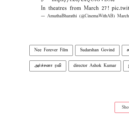
In theatres from March 27!
pic.tw
— AmuthaBharathi (@CinemaWithAB)
March
Nee Forever Film
Sudarshan Govind
ச
அர்ச்சனா ரவி
director Ashok Kumar
Sh