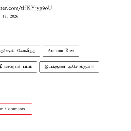
itter.com/tHKYjyg9oU
 18, 2026
ுதர்ஷன் கோவிந்த்
Archana Ravi
நீ பாரெவர் படம்
இயக்குனர் அசோக்குமார்
ow Comments