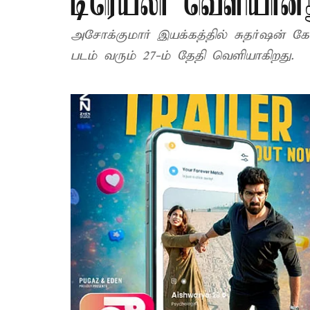
டிரெய்லர் வெளியான
அசோக்குமார் இயக்கத்தில் சுதர்ஷன் கோவிந்த், அர்ச்சனா ரவி நடித்துள்ள ‘நீ பாரெவர்’
படம் வரும் 27-ம் தேதி வெளியாகிறது.