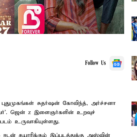
Follow Us
ுதுமுகங்கள் சுதர்ஷன் கோவிந்த், அர்ச்சனா
ரெவர்’. ஜென் z இளைஞர்களின் உறவுச்
்படம் உருவாகியுள்ளது.
் ஈடன் தயாரிக்கும் இப்படத்துக்கு அஸ்வின்