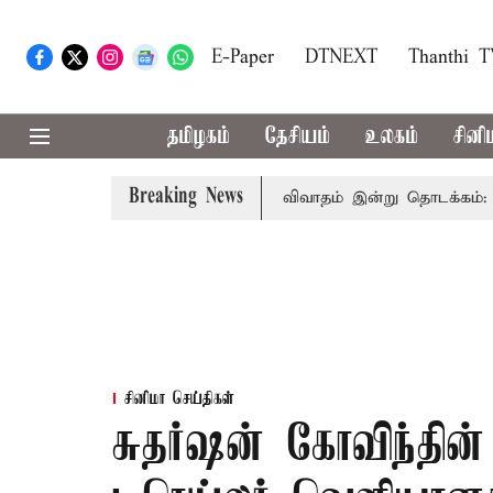
E-Paper
DTNEXT
Thanthi 
தமிழகம்
தேசியம்
உலகம்
சினி
Breaking News
்டசபையில் பட்ஜெட் மீதான விவாதம் இன்று தொடக்கம்: பல்வேறு பி
சினிமா செய்திகள்
சுதர்ஷன் கோவிந்தின்