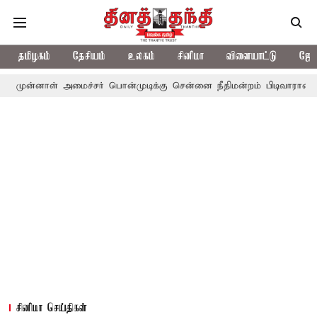
தமிழகம்
தேசியம்
உலகம்
சினிமா
விளையாட்டு
ஜோத
 அமைச்சர் பொன்முடிக்கு சென்னை நீதிமன்றம் பிடிவாராண்ட்
தொலைநோ
சினிமா செய்திகள்