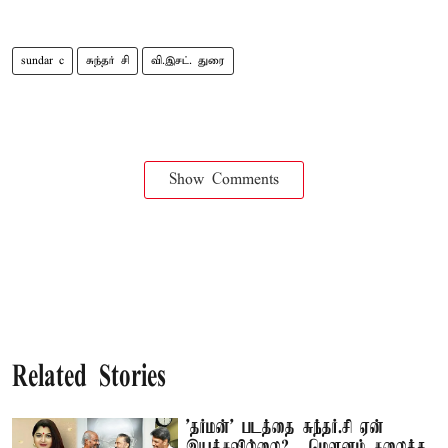
sundar c
சுந்தர் சி
வி.இசட். துரை
Show Comments
Related Stories
'தர்மன்' படத்தை சுந்தர்.சி ஏன்
இயக்கவில்லை?... மௌனம் கலைத்த