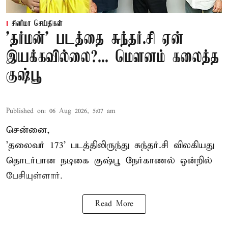
சினிமா செய்திகள்
'தர்மன்' படத்தை சுந்தர்.சி ஏன்
இயக்கவில்லை?... மௌனம் கலைத்த
குஷ்பூ
Published on
:
06 Aug 2026, 5:07 am
சென்னை,
'தலைவர் 173' படத்திலிருந்து சுந்தர்.சி விலகியது
தொடர்பான நடிகை குஷ்பூ நேர்காணல் ஒன்றில்
பேசியுள்ளார்.
Read More