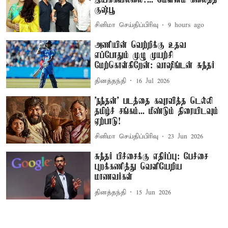
குஷ்பூ
சினிமா செய்திப்பிரிவு
9 hours ago
அணியின் வெற்றிக்கு உதவ
எப்போதும் முழு முயற்சி
மேற்கொள்கிறேன்: வாஷிங்டன் சுந்தர்
தினத்தந்தி
16 Jul 2026
'நந்தன்' படத்தை கவுரவித்த டெல்லி
தமிழ்ச் சங்கம்... மீண்டும் திரையிடவும்
ஏற்பாடு!
சினிமா செய்திப்பிரிவு
23 Jun 2026
சுந்தர் பிச்சைக்கு எதிர்ப்பு: பேச்சை
புறக்கணித்து வெளியேறிய
மாணவர்கள்
தினத்தந்தி
15 Jun 2026