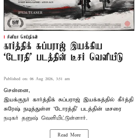
சினிமா செய்திகள்
கார்த்திக் சுப்பராஜ் இயக்கிய
`டோரதி' படத்தின் டீசர் வெளியீடு
Published on
:
06 Aug 2026, 3:51 am
சென்னை,
இயக்குநர் கார்த்திக் சுப்பராஜ் இயக்கத்தில் கீர்த்தி
சுரேஷ் நடித்துள்ள `டோரத்தி' படத்தின் டீசரை
நடிகர் தனுஷ் வெளியிட்டுள்ளார்.
Read More