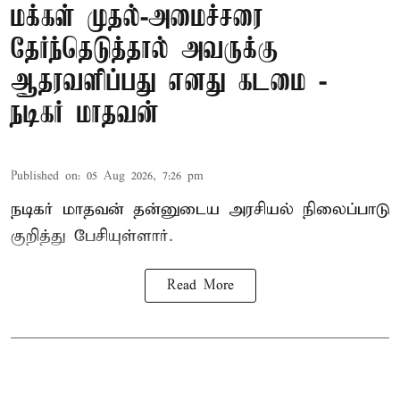
மக்கள் முதல்-அமைச்சரை
தேர்ந்தெடுத்தால் அவருக்கு
ஆதரவளிப்பது எனது கடமை -
நடிகர் மாதவன்
Published on
:
05 Aug 2026, 7:26 pm
நடிகர் மாதவன் தன்னுடைய அரசியல் நிலைப்பாடு
குறித்து பேசியுள்ளார்.
Read More