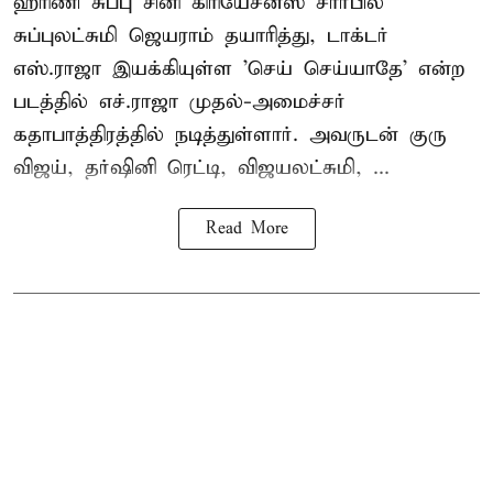
ஹரிணி சுப்பு சினி கிரியேசன்ஸ் சார்பில்
சுப்புலட்சுமி ஜெயராம் தயாரித்து, டாக்டர்
எஸ்.ராஜா இயக்கியுள்ள 'செய் செய்யாதே' என்ற
படத்தில் எச்.ராஜா முதல்-அமைச்சர்
கதாபாத்திரத்தில் நடித்துள்ளார். அவருடன் குரு
விஜய், தர்ஷினி ரெட்டி, விஜயலட்சுமி, ...
Read More