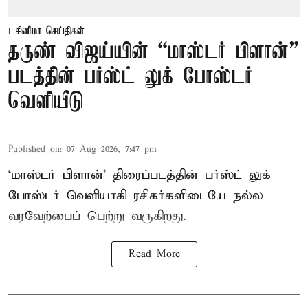
சினிமா செய்திகள்
தருண் விஜய்யின் “மாஸ்டர் பிளான்”
படத்தின் பர்ஸ்ட் லுக் போஸ்டர்
வெளியீடு
Published on
:
07 Aug 2026, 7:47 pm
‘மாஸ்டர் பிளான்’ திரைப்படத்தின் பர்ஸ்ட் லுக்
போஸ்டர் வெளியாகி ரசிகர்களிடையே நல்ல
வரவேற்பைப் பெற்று வருகிறது.
Read More