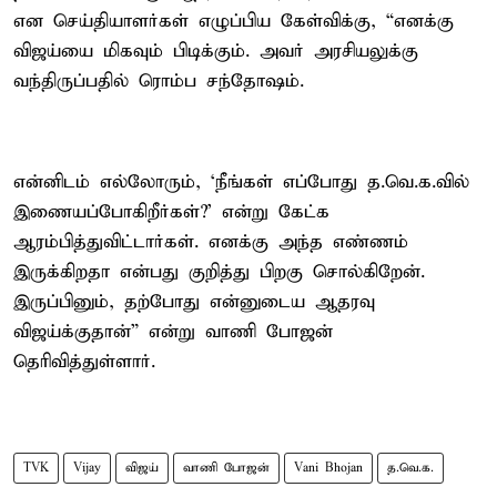
என செய்தியாளர்கள் எழுப்பிய கேள்விக்கு, “எனக்கு
விஜய்யை மிகவும் பிடிக்கும். அவர் அரசியலுக்கு
வந்திருப்பதில் ரொம்ப சந்தோஷம்.
என்னிடம் எல்லோரும், ‘நீங்கள் எப்போது த.வெ.க.வில்
இணையப்போகிறீர்கள்?’ என்று கேட்க
ஆரம்பித்துவிட்டார்கள். எனக்கு அந்த எண்ணம்
இருக்கிறதா என்பது குறித்து பிறகு சொல்கிறேன்.
இருப்பினும், தற்போது என்னுடைய ஆதரவு
விஜய்க்குதான்” என்று வாணி போஜன்
தெரிவித்துள்ளார்.
TVK
Vijay
விஜய்
வாணி போஜன்
Vani Bhojan
த.வெ.க.