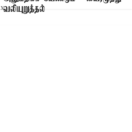
வலியுறுத்தல்
X
Published on
:
07 Aug 2026, 4:04 pm
சென்னை,
சென்னையில் கலைஞர் நினைவிடத்தில் கவிஞர்
வைரமுத்து இன்று செய்தியாளர்களைச்
சந்தித்தார். அப்போது அவர் கூறியதாவது:-
தேசப்பாடலுக்கும், தேசிய கீதத்திற்கும்
முன்னுரிமை கொடுக்கிறீர்கள், தமிழ்நாட்டில்
தமிழ்த்தாய் வாழ்த்து பாடலுக்கு முன்னுரிமை
கொடுத்தால் என்ன என்ற கேள்வியை கேட்டு
இந்தியா கூட்டணி 21 எம்.பி.க்கள் கவர்னருக்கு
ஒரு கடிதம் அனுப்பி உள்ளனர். தமிழ்நாட்டில்
உள்ள அனைத்து எம்.பி.க ...