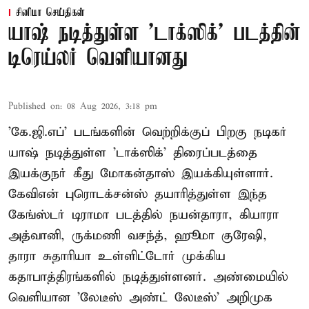
சினிமா செய்திகள்
யாஷ் நடித்துள்ள 'டாக்‌ஸிக்' படத்தின்
டிரெய்லர் வெளியானது
Published on
:
08 Aug 2026, 3:18 pm
'கே.ஜி.எப்' படங்களின் வெற்றிக்குப் பிறகு நடிகர்
யாஷ் நடித்துள்ள 'டாக்ஸிக்' திரைப்படத்தை
இயக்குநர் கீது மோகன்தாஸ் இயக்கியுள்ளார்.
கேவிஎன் புரொடக்சன்ஸ் தயாரித்துள்ள இந்த
கேங்ஸ்டர் டிராமா படத்தில் நயன்தாரா, கியாரா
அத்வானி, ருக்மணி வசந்த், ஹூமா குரேஷி,
தாரா சுதாரியா உள்ளிட்டோர் முக்கிய
கதாபாத்திரங்களில் நடித்துள்ளனர். அண்மையில்
வெளியான 'லேடீஸ் அண்ட் லேடீஸ்' அறிமுக