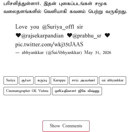
பரிசளித்துள்ளார். இதன் புகைப்படங்கள் சமூக
வலைதளங்களில் வெளியாகி கவனம் பெற்று வருகிறது.
Love you
@Suriya_offl
sir
♥️
@rajsekarpandian
♥️
@prabhu_sr
♥️
pic.twitter.com/wkj35tJAAS
— abhyankkar (@SaiAbhyankkar)
May 31, 2026
Suriya
சூர்யா
கருப்பு
Karuppu
சாய் அபயங்கர்
sai abhyankkar
Cinematographer GK Vishnu
ஒளிப்பதிவாளர் ஜிகே விஷ்ணு
Show Comments