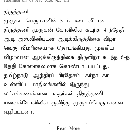
Published on
:
08 Aug 2026, 9:27 am
திருத்தணி
முருகப் பெருமானின் 5-ம் படை வீடான
திருத்தணி முருகன் கோவிலில் கடந்த 4-ந்தேதி
ஆடி அஸ்வினியுடன் ஆடிக்கிருத்திகை விழா
வெகு விமரிசையாக தொடங்கியது. முக்கிய
விழாவான ஆடிக்கிருத்திகை திருவிழா கடந்த 6-ந்
தேதி கோலாகலமாக கொண்டாடப்பட்டது.
தமிழ்நாடு, ஆந்திரப் பிரதேசம், கர்நாடகா
உள்ளிட்ட மாநிலங்களில் இருந்து
லட்சக்கணக்கான பக்தர்கள் திருத்தணி
மலைக்கோவிலில் குவிந்து முருகப்பெருமானை
வழிபட்டனர்.
Read More