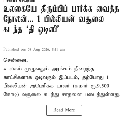
சினிமா செய்திகள்
உலகையே திரும்பிப் பார்க்க வைத்த
நோலன்... 1 பில்லியன் வசூலை
கடந்த ‘தி ஒடிஸி’
Published on
:
08 Aug 2026, 8:11 am
சென்னை,
உலகம் முழுவதும் அரங்கம் நிறைந்த
காட்சிகளாக ஓடிவரும் இப்படம், தற்போது 1
பில்லியன் அமெரிக்க டாலர் (சுமார் ரூ.9,500
கோடி) வசூலை கடந்து சாதனை படைத்துள்ளது.
Read More