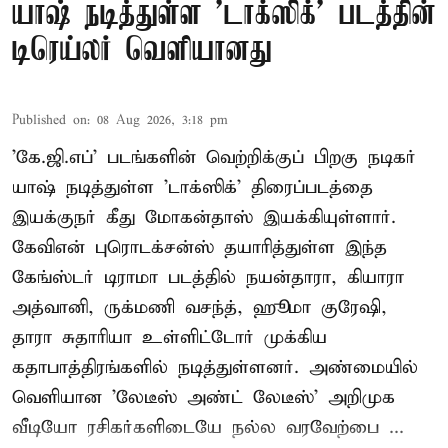
யாஷ் நடித்துள்ள 'டாக்‌ஸிக்' படத்தின்
டிரெய்லர் வெளியானது
Published on
:
08 Aug 2026, 3:18 pm
'கே.ஜி.எப்' படங்களின் வெற்றிக்குப் பிறகு நடிகர்
யாஷ் நடித்துள்ள 'டாக்ஸிக்' திரைப்படத்தை
இயக்குநர் கீது மோகன்தாஸ் இயக்கியுள்ளார்.
கேவிஎன் புரொடக்சன்ஸ் தயாரித்துள்ள இந்த
கேங்ஸ்டர் டிராமா படத்தில் நயன்தாரா, கியாரா
அத்வானி, ருக்மணி வசந்த், ஹூமா குரேஷி,
தாரா சுதாரியா உள்ளிட்டோர் முக்கிய
கதாபாத்திரங்களில் நடித்துள்ளனர். அண்மையில்
வெளியான 'லேடீஸ் அண்ட் லேடீஸ்' அறிமுக
வீடியோ ரசிகர்களிடையே நல்ல வரவேற்பை ...