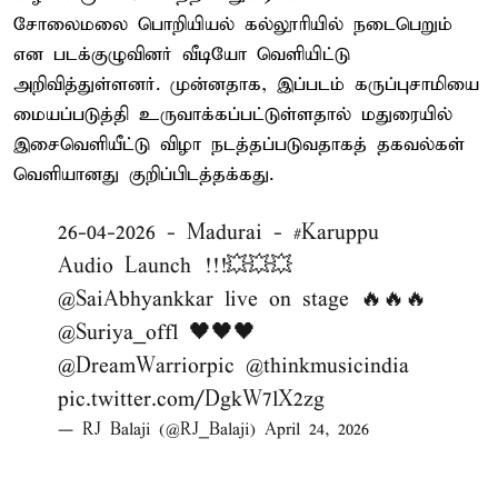
சோலைமலை பொறியியல் கல்லூரியில் நடைபெறும்
என படக்குழுவினர் வீடியோ வெளியிட்டு
அறிவித்துள்ளனர். முன்னதாக, இப்படம் கருப்புசாமியை
மையப்படுத்தி உருவாக்கப்பட்டுள்ளதால் மதுரையில்
இசைவெளியீட்டு விழா நடத்தப்படுவதாகத் தகவல்கள்
வெளியானது குறிப்பிடத்தக்கது.
26-04-2026 - Madurai -
#Karuppu
Audio Launch !!!💥💥💥
@SaiAbhyankkar
live on stage 🔥🔥🔥
@Suriya_offl
🖤🖤🖤
@DreamWarriorpic
@thinkmusicindia
pic.twitter.com/DgkW7lX2zg
— RJ Balaji (@RJ_Balaji)
April 24, 2026