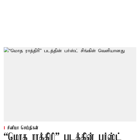
சினிமா செய்திகள்
“மொத ராத்திரி” படத்தின் பர்ஸ்ட்