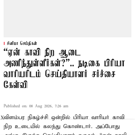
சினிமா செய்திகள்
“ஏன் காவி நிற ஆடை
அணிந்துள்ளீர்கள்?”.. நடிகை பிரியா
வாரியரிடம் செய்தியாளர் சர்ச்சை
கேள்வி
Published on
:
08 Aug 2026, 7:26 am
விளம்பர நிகழ்ச்சி ஒன்றில் பிரியா வாரியர் காவி
X
நிற உடையில் கலந்து கொண்டார். அப்போது