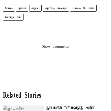
Suriya
சூர்யா
கருப்பு
ஆர்.ஜே. பாலாஜி
Director RJ Balaji
Karuppu Flm
Show Comments
Related Stories
சூர்யாவின் “விஸ்வநாத் அண்ட்