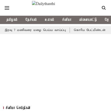
தமிழகம்
தேசியம்
உலகம்
சினிமா
விளையாட்டு
ஜோத
வு 7 மணிவரை மழை பெய்ய வாய்ப்பு
கொரிய பேட்மிண்டன் இறுதி போட
சினிமா செய்திகள்