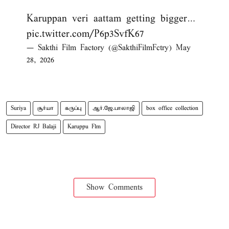
Karuppan veri aattam getting bigger…
pic.twitter.com/P6p3SvfK67
— Sakthi Film Factory (@SakthiFilmFctry)
May
28, 2026
Suriya
சூர்யா
கருப்பு
ஆர்.ஜே.பாலாஜி
box office collection
Director RJ Balaji
Karuppu Flm
Show Comments