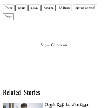
Trisha
சூர்யா
கருப்பு
Karuppu
RJ Balaji
ஆர்.ஜே.பாலாஜி
Surya
Show Comments
Related Stories
23ஆம் தேதி வெளியாகிறதா