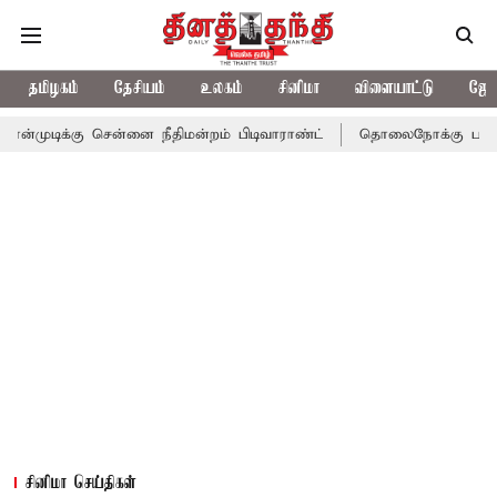
தமிழகம்
தேசியம்
உலகம்
சினிமா
விளையாட்டு
ஜோத
சென்னை நீதிமன்றம் பிடிவாராண்ட்
தொலைநோக்கு பார்வையுடன் கூடி
சினிமா செய்திகள்