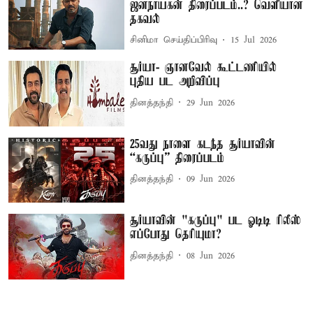
ஜனநாயகன் திரைப்படம்..? வெளியான
தகவல்
சினிமா செய்திப்பிரிவு
15 Jul 2026
சூர்யா- ஞானவேல் கூட்டணியில்
புதிய பட அறிவிப்பு
தினத்தந்தி
29 Jun 2026
25வது நாளை கடந்த சூர்யாவின்
“கருப்பு” திரைப்படம்
தினத்தந்தி
09 Jun 2026
சூர்யாவின் "கருப்பு" பட ஓடிடி ரிலீஸ்
எப்போது தெரியுமா?
தினத்தந்தி
08 Jun 2026