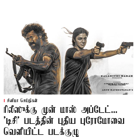
சினிமா செய்திகள்
ரிலீஸுக்கு முன் மாஸ் அப்டேட்...
'டிசி' படத்தின் புதிய புரோமோவை
வெளியிட்ட படக்குழு