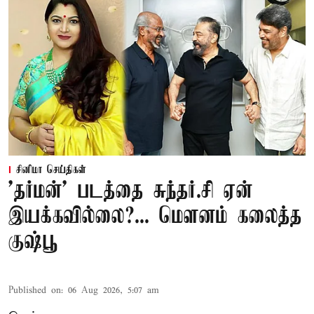
சினிமா செய்திகள்
'தர்மன்' படத்தை சுந்தர்.சி ஏன்
இயக்கவில்லை?... மௌனம் கலைத்த
குஷ்பூ
Published on
:
06 Aug 2026, 5:07 am