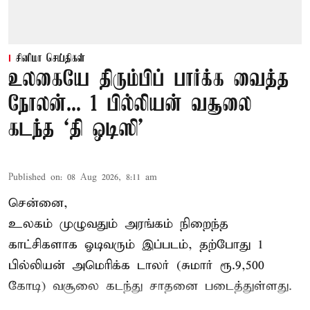
சினிமா செய்திகள்
உலகையே திரும்பிப் பார்க்க வைத்த
நோலன்... 1 பில்லியன் வசூலை
கடந்த ‘தி ஒடிஸி’
Published on
:
08 Aug 2026, 8:11 am
சென்னை,
உலகம் முழுவதும் அரங்கம் நிறைந்த
காட்சிகளாக ஓடிவரும் இப்படம், தற்போது 1
பில்லியன் அமெரிக்க டாலர் (சுமார் ரூ.9,500
கோடி) வசூலை கடந்து சாதனை படைத்துள்ளது.