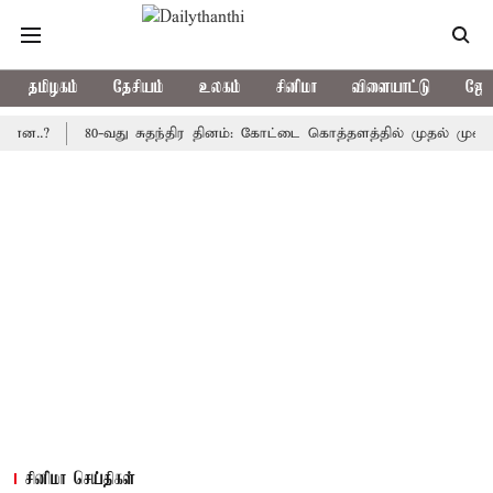
தமிழகம்
தேசியம்
உலகம்
சினிமா
விளையாட்டு
ஜோத
?
80-வது சுதந்திர தினம்: கோட்டை கொத்தளத்தில் முதல் முறையாக தே
சினிமா செய்திகள்