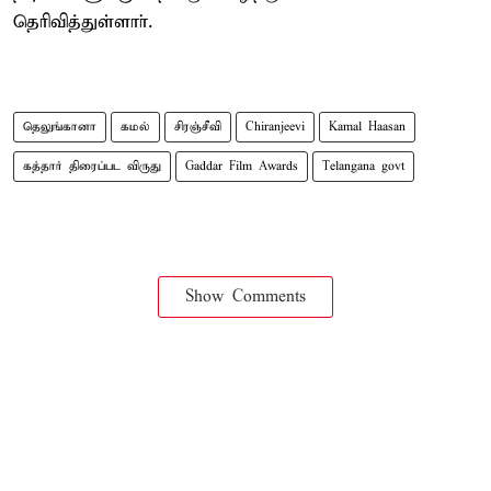
தெரிவித்துள்ளாா்.
தெலுங்கானா
கமல்
சிரஞ்சீவி
Chiranjeevi
Kamal Haasan
கத்தார் திரைப்பட விருது
Gaddar Film Awards
Telangana govt
Show Comments