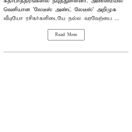
கதாபாத்திரங்களில் நடித்துள்ளனர். அண்மையில்
வெளியான 'லேடீஸ் அண்ட் லேடீஸ்' அறிமுக
வீடியோ ரசிகர்களிடையே நல்ல வரவேற்பை ...
Read More