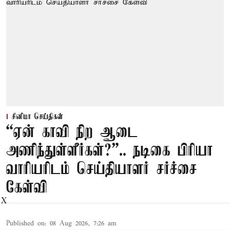
சினிமா செய்திகள்
“ஏன் காவி நிற ஆடை
அணிந்துள்ளீர்கள்?”.. நடிகை பிரியா
வாரியரிடம் செய்தியாளர் சர்ச்சை
கேள்வி
X
Published on
:
08 Aug 2026, 7:26 am