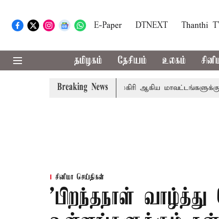
E-Paper
DTNEXT
Thanthi 
தமிழகம்
தேசியம்
உலகம்
சினி
Breaking News
்கீதா
கோவை, தேனி,நீலகிரி ஆகிய மாவட்டங்களுக்கு கன மழ
சினிமா செய்திகள்
’பிறந்தநாள் வாழ்த்த