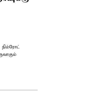
 நிம்ரோட்
ுவாகும்