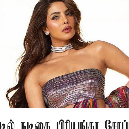
டில் நடிகை பிரியங்கா சோப்ர