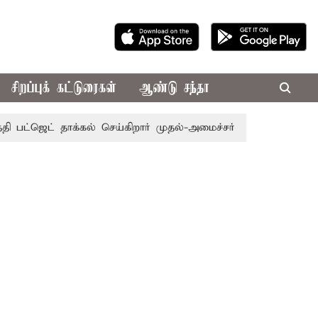
சிறப்புக் கட்டுரைகள்
ஆண்டு சந்தா
ெட் தாக்கல் செய்கிறார் முதல்-அமைச்சர் ரங்கசாமி
எதிர்க்கட்