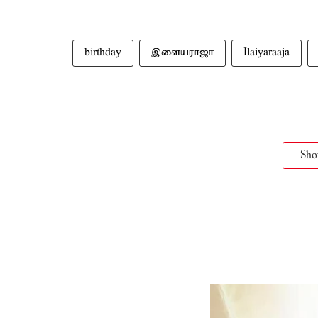
birthday
இளையராஜா
Ilaiyaraaja
Sh