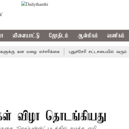
TV
மா
விளையாட்டு
ஜோதிடம்
ஆன்மிகம்
வணிகம்
கு கன மழை எச்சரிக்கை
புதுச்சேரி சட்டசபையில் வரும் 24ம்
ுகள் விழா தொடங்கியது
தை ‘வெப்பன்ஸ்’ படத்தில் நடித்த ஏமி