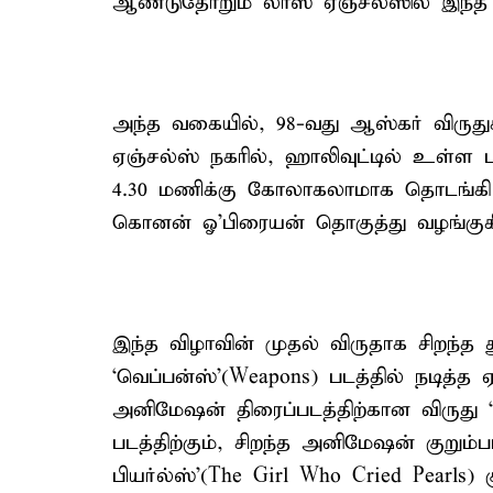
ஆண்டுதோறும் லாஸ் ஏஞ்சல்ஸில் இந்த 
அந்த வகையில், 98-வது ஆஸ்கர் விருது
ஏஞ்சல்ஸ் நகரில், ஹாலிவுட்டில் உள்ள ட
4.30 மணிக்கு கோலாகலாமாக தொடங்கி 
கொனன் ஓ’பிரையன் தொகுத்து வழங்குகி
இந்த விழாவின் முதல் விருதாக சிறந்த
‘வெப்பன்ஸ்’(Weapons) படத்தில் நடித்த 
அனிமேஷன் திரைப்படத்திற்கான விருது 
படத்திற்கும், சிறந்த அனிமேஷன் குறும்ப
பியர்ல்ஸ்’(The Girl Who Cried Pearls) க