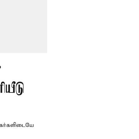
”
ியீடு
சிகர்களிடையே