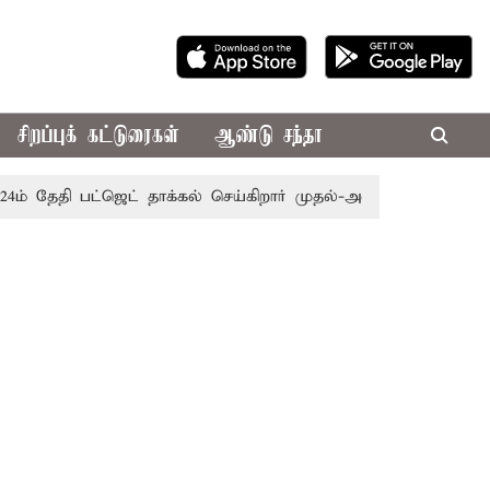
சிறப்புக் கட்டுரைகள்
ஆண்டு சந்தா
 தேதி பட்ஜெட் தாக்கல் செய்கிறார் முதல்-அமைச்சர் ரங்கசாமி
எ