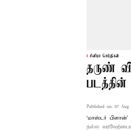
சினிமா செய்திகள்
தருண் வி
படத்தின்
Published on
:
07 Aug 
‘மாஸ்டர் பிளான்’
நல்ல வரவேற்பைப்