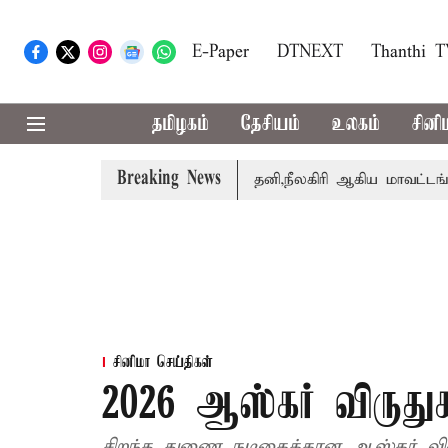
E-Paper
DTNEXT
Thanthi 
தமிழகம்
தேசியம்
உலகம்
சினி
Breaking News
ற்றார் சங்கீதா
கோவை, தேனி,நீலகிரி ஆகிய மாவட்டங்களுக்
சினிமா செய்திகள்
2026 ஆஸ்கர் விருத
சிறந்த துணை நடிகைக்கான ஆஸ்கர் விரு