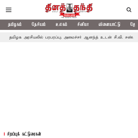
தமிழகம்
தேசியம்
உலகம்
சினிமா
விளையாட்டு
ஜோத
க அரசியலில் பரபரப்பு; அமைச்சர் ஆனந்த் உடன் சி.வி. சண்முகம், வேலு
சிறப்புக் கட்டுரைகள்