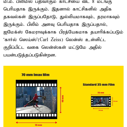
மி.மீ. பிலிமில் பதிவாகும் காட்சியை விட 8 மடங்கு
பெரியதாக இருக்கும். இதனால் காட்சிகளில் அதிக
தகவல்கள் இருப்பதோடு, துல்லியமாகவும், தரமாகவும்
இருக்கும். பிலிம் அளவு பெரியதாக இருப்பதால்,
ஐமேக்ஸ் கேமராவுக்காக பிரத்யேகமாக தயாரிக்கப்படும்
‘கார்ல் ஸெய்ஸ்’(Carl Zeiss) லென்ஸ் உள்ளிட்ட
குறிப்பிட்ட வகை லென்ஸ்கள் மட்டுமே அதில்
பயன்படுத்தப்படுகின்றன.