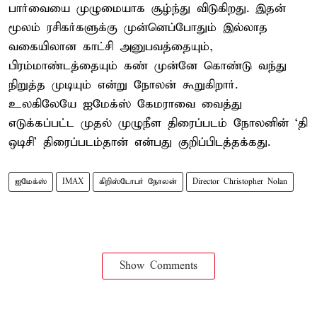
பார்வையை முழுமையாக சூழ்ந்து விடுகிறது. இதன்
மூலம் ரசிகர்களுக்கு முன்னெப்போதும் இல்லாத
வகையிலான காட்சி அனுபவத்தையும்,
பிரம்மாண்டத்தையும் கண் முன்னே கொண்டு வந்து
நிறுத்த முடியும் என்று நோலன் கூறுகிறார்.
உலகிலேயே ஐமேக்ஸ் கேமராவை வைத்து
எடுக்கப்பட்ட முதல் முழுநீள திரைப்படம் நோலனின் ‘தி
ஒடிசி’ திரைப்படம்தான் என்பது குறிப்பிடத்தக்கது.
ஐமேக்ஸ்
IMAX
கிறிஸ்டோபர் நோலன்
Director Christopher Nolan
Show Comments