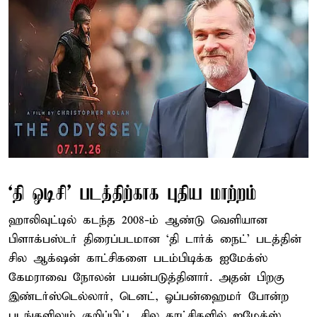
‘தி ஒடிசி’ படத்திற்காக புதிய மாற்றம்
ஹாலிவுட்டில் கடந்த 2008-ம் ஆண்டு வெளியான
பிளாக்பஸ்டர் திரைப்படமான ‘தி டார்க் நைட்’ படத்தின்
சில ஆக்‌ஷன் காட்சிகளை படம்பிடிக்க ஐமேக்ஸ்
கேமராவை நோலன் பயன்படுத்தினார். அதன் பிறகு
இண்டர்ஸ்டெல்லார், டெனட், ஓப்பன்ஹைமர் போன்ற
படங்களிலும் குறிப்பிட்ட சில காட்சிகளில் ஐமேக்ஸ்