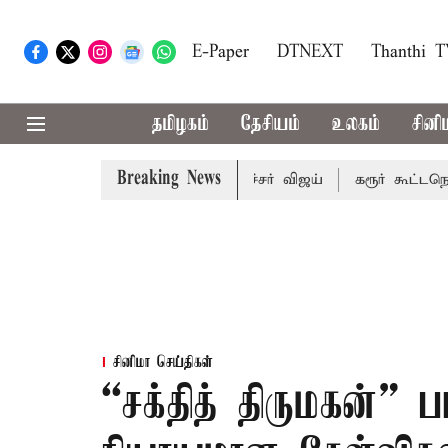
E-Paper
DTNEXT
Thanthi 
தமிழகம்
தேசியம்
உலகம்
சினி
Breaking News
ையறை பாதிக்கும்: முதல்-அமைச்சர் விஜய்
கரூர் கூட்டநெரிசல்
சினிமா செய்திகள்
“சக்தித் திருமகன்” ப