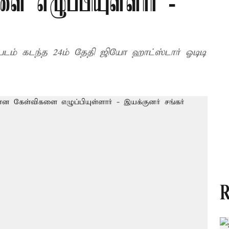
 எழுப்பியுள்ளார் -
படம் கடந்த 24ம் தேதி ஜியோ ஹாட்ஸ்டார் ஓடிடி
R