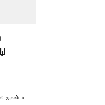
்
து
ில் முதலிடம்