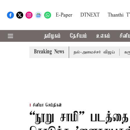
E-Paper
DTNEXT
Thanthi 
தமிழகம்
தேசியம்
உலகம்
சினி
Breaking News
குதி மறுவரையறை பாதிக்கும்: முதல்-அமைச்சர் விஜய்
கரூர் கூ
சினிமா செய்திகள்
“நூறு சாமி” படத்தை 