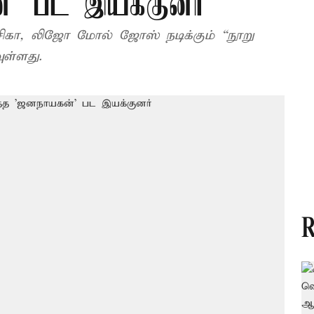
்' பட இயக்குனர்
கா, லிஜோ மோல் ஜோஸ் நடிக்கும் “நூறு
கவுள்ளது.
R