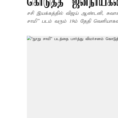
கொடுத்த 'ஜனநாயகன
சசி இயக்கத்தில் விஜய் ஆண்டனி, சுவாசி
சாமி” படம் வரும் 19ம் தேதி வெளியா