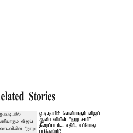
elated Stories
ஓ.டி.டி.யில் வெளியாகும் விஜய்
ஆண்டனியின் “நூறு சாமி”
திரைப்படம்... எதில், எப்போது
பார்க்கலாம்?