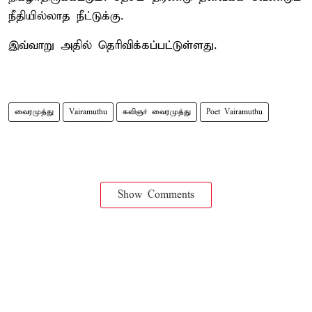
நீதியில்லாத நீட்டுக்கு.
இவ்வாறு அதில் தெரிவிக்கப்பட்டுள்ளது.
வைரமுத்து
Vairamuthu
கவிஞர் வைரமுத்து
Poet Vairamuthu
Show Comments