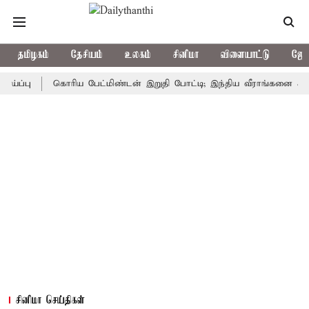
தமிழகம்
தேசியம்
உலகம்
சினிமா
விளையாட்டு
ஜோத
ு
கொரிய பேட்மிண்டன் இறுதி போட்டி; இந்திய வீராங்கனை சாம்பியன்
சினிமா செய்திகள்