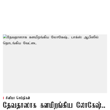
சினிமா செய்திகள்
தேவதாஸாக களமிறங்கிய லோகேஷ்..