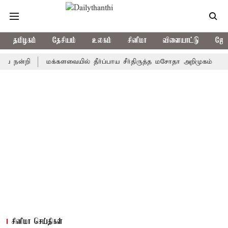
தமிழகம்
தேசியம்
உலகம்
சினிமா
விளையாட்டு
ஜோத
்றி
மக்களவையில் தீர்ப்பாய சீர்திருத்த மசோதா அறிமுகம்
காவிரி
சினிமா செய்திகள்