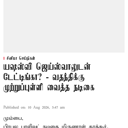
சினிமா செய்திகள்
யஷஸ்வி ஜெய்ஸ்வாலுடன்
டேட்டிங்கா? - வதந்திக்கு
முற்றுப்புள்ளி வைத்த நடிகை
Published on
:
10 Aug 2026, 5:47 am
மும்பை,
பிரபல பாலிவுட் நடிகை மிருணாள் தாக்கூர்,