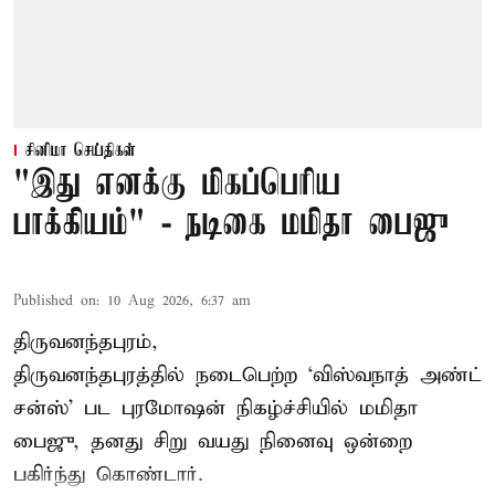
சினிமா செய்திகள்
"இது எனக்கு மிகப்பெரிய
பாக்கியம்" - நடிகை மமிதா பைஜு
Published on
:
10 Aug 2026, 6:37 am
திருவனந்தபுரம்,
திருவனந்தபுரத்தில் நடைபெற்ற ‘விஸ்வநாத் அண்ட்
சன்ஸ்’ பட புரமோஷன் நிகழ்ச்சியில் மமிதா
பைஜு, தனது சிறு வயது நினைவு ஒன்றை
பகிர்ந்து கொண்டார்.