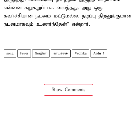
என்னை சுறுசுறுப்பாக வைத்தது. அது ஒரு
கவர்ச்சியான நடனம் மட்டுமல்ல. நடிப்பு திறனுக்குமான
நடனமாகவும் உணர்ந்தேன்” என்றார்.
song
Fever
வேதிகா
காய்ச்சல்
Vedhika
Aadu 3
Show Comments