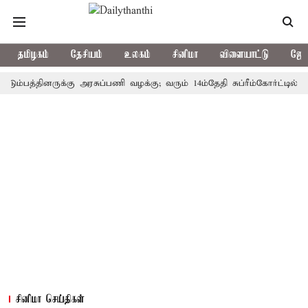
தமிழகம்
தேசியம்
உலகம்
சினிமா
விளையாட்டு
ஜோத
த்தினருக்கு அரசுப்பணி வழக்கு; வரும் 14ம்தேதி சுப்ரீம்கோர்ட்டில் விசார
சினிமா செய்திகள்