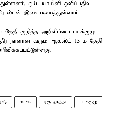
ுள்ளனர். ஒய். யாமினி ஒளிப்பதிவு
ன் ரோல்டன் இசையமைத்துள்ளார்.
 தேதி குறித்த அறிவிப்பை படக்குழு
ந்திர நாளான வரும் ஆகஸ்ட் 15-ம் தேதி
ிவிக்கப்பட்டுள்ளது.
ரேஷ்
movie
ரகு தாத்தா
படக்குழு