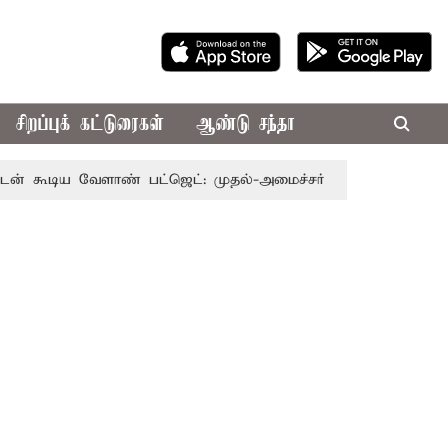
சிறப்புக் கட்டுரைகள்
ஆண்டு சந்தா
 வேளாண் பட்ஜெட்: முதல்-அமைச்சர் விஜய்
தமிழக அரசியலி