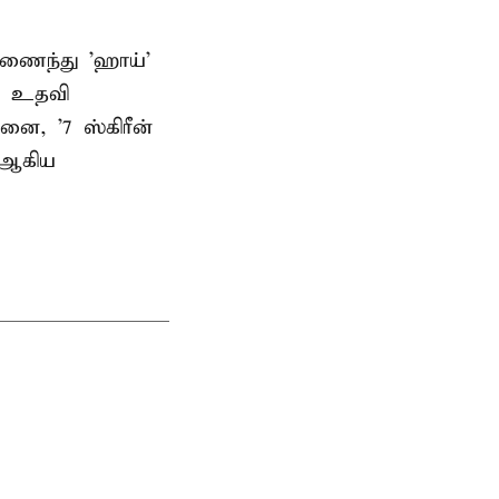
 இணைந்து 'ஹாய்'
ம் உதவி
னை, '7 ஸ்கிரீன்
' ஆகிய