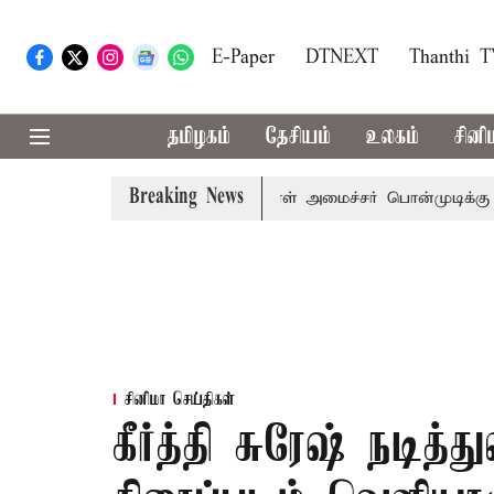
E-Paper
DTNEXT
Thanthi 
தமிழகம்
தேசியம்
உலகம்
சினி
Breaking News
் விஜய் அழைப்பு
முன்னாள் அமைச்சர் பொன்முடிக்கு சென்னை 
சினிமா செய்திகள்
கீர்த்தி சுரேஷ் நடித்