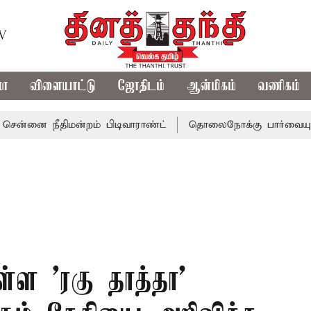
TV
மா
விளையாட்டு
ஜோதிடம்
ஆன்மிகம்
வணிகம்
நீதிமன்றம் பிடிவாராண்ட்
தொலைநோக்கு பார்வையுடன் கூடிய
துள்ள 'ரகு தாத்தா'