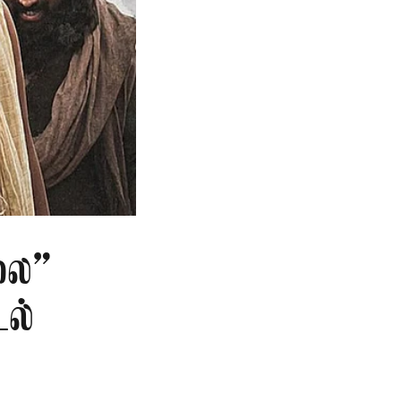
லை”
டல்