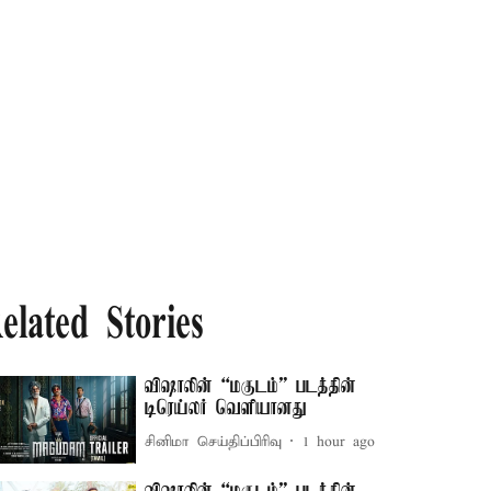
elated Stories
விஷாலின் “மகுடம்” படத்தின்
டிரெய்லர் வெளியானது
சினிமா செய்திப்பிரிவு
1 hour ago