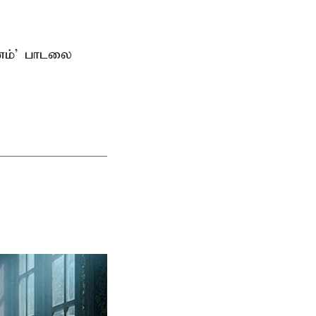
ானம்’ பாடலை