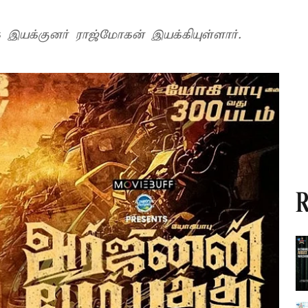
 இயக்குனர் ராஜ்மோகன் இயக்கியுள்ளார்.
R