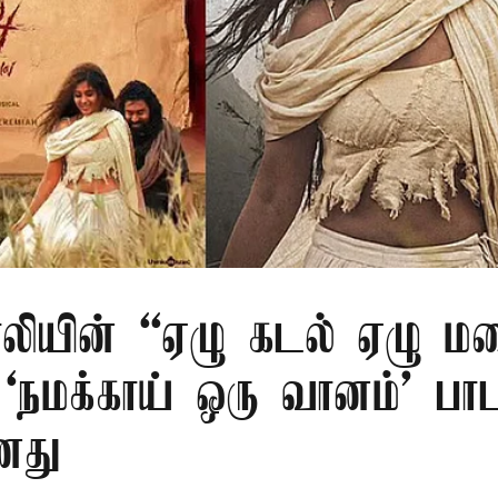
பாலியின் “ஏழு கடல் ஏழு ம
 ‘நமக்காய் ஒரு வானம்’ பா
னது