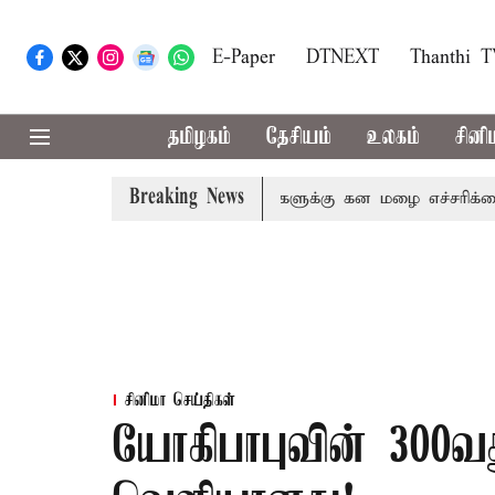
E-Paper
DTNEXT
Thanthi 
தமிழகம்
தேசியம்
உலகம்
சினி
Breaking News
,நீலகிரி ஆகிய மாவட்டங்களுக்கு கன மழை எச்சரிக்கை
புத
சினிமா செய்திகள்
யோகிபாபுவின் 300வது