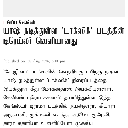
சினிமா செய்திகள்
யாஷ் நடித்துள்ள 'டாக்‌ஸிக்' படத்தின்
டிரெய்லர் வெளியானது
Published on
:
08 Aug 2026, 3:18 pm
'கே.ஜி.எப்' படங்களின் வெற்றிக்குப் பிறகு நடிகர்
யாஷ் நடித்துள்ள 'டாக்ஸிக்' திரைப்படத்தை
இயக்குநர் கீது மோகன்தாஸ் இயக்கியுள்ளார்.
கேவிஎன் புரொடக்சன்ஸ் தயாரித்துள்ள இந்த
கேங்ஸ்டர் டிராமா படத்தில் நயன்தாரா, கியாரா
அத்வானி, ருக்மணி வசந்த், ஹூமா குரேஷி,
தாரா சுதாரியா உள்ளிட்டோர் முக்கிய