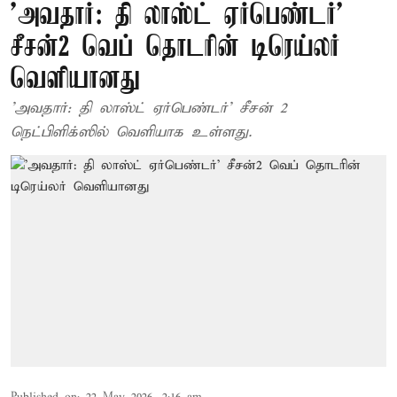
'அவதார்: தி லாஸ்ட் ஏர்பெண்டர்'
சீசன்2 வெப் தொடரின் டிரெய்லர்
வெளியானது
'அவதார்: தி லாஸ்ட் ஏர்பெண்டர்' சீசன் 2
நெட்பிளிக்ஸில் வெளியாக உள்ளது.