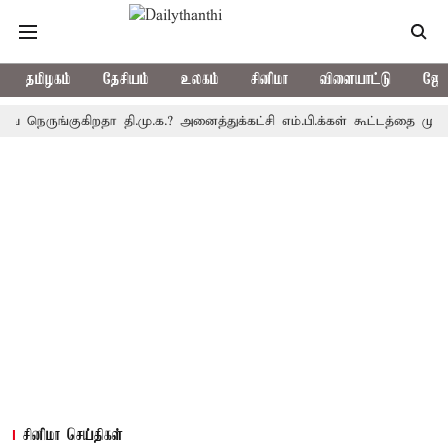
தமிழகம்
தேசியம்
உலகம்
சினிமா
விளையாட்டு
ஜோத
ுங்குகிறதா தி.மு.க.? அனைத்துக்கட்சி எம்.பி.க்கள் கூட்டத்தை முதல்-அம
சினிமா செய்திகள்