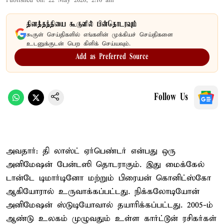
Published on
:
22 May 2026, 2:16 am
தினத்தந்தியை கூகுளில் பின்தொடரவும்
கூகுள் செய்திகளில் எங்களின் முக்கியச் செய்திகளை
உடனுக்குடன் பெற கிளிக் செய்யவும்.
Add as Preferred Source
Follow Us
அவதார்: தி லாஸ்ட் ஏர்பெண்டர் என்பது ஒரு
அனிமேஷன் பேன்டஸி தொடராகும். இது மைக்கேல்
டான்டே டிமார்டினோ மற்றும் பிரையன் கொனிட்ஸ்கோ
ஆகியோரால் உருவாக்கப்பட்டது. நிக்கலோடியோன்
அனிமேஷன் ஸ்டுடியோவால் தயாரிக்கப்பட்டது. 2005-ம்
ஆண்டு உலகம் முழுவதும் உள்ள கார்ட்டூன் ரசிகர்கள்