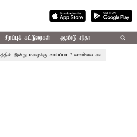
சிறப்புக் கட்டுரைகள்
ஆண்டு சந்தா
் இன்று மழைக்கு வாய்ப்பா..? வானிலை மையம் அப்டேட்
தொழி