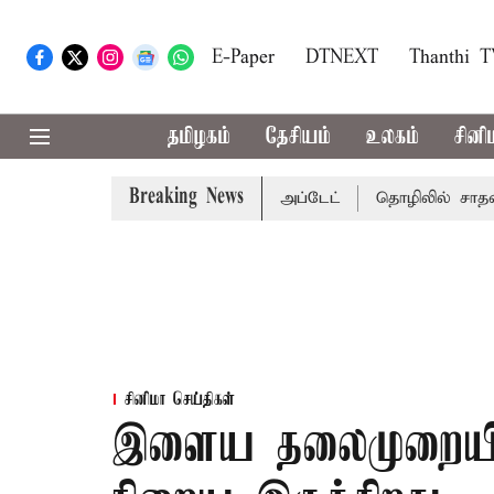
E-Paper
DTNEXT
Thanthi 
தமிழகம்
தேசியம்
உலகம்
சினி
Breaking News
ு வாய்ப்பா..? வானிலை மையம் அப்டேட்
தொழிலில் சாதனை படை
சினிமா செய்திகள்
இளைய தலைமுறையினர