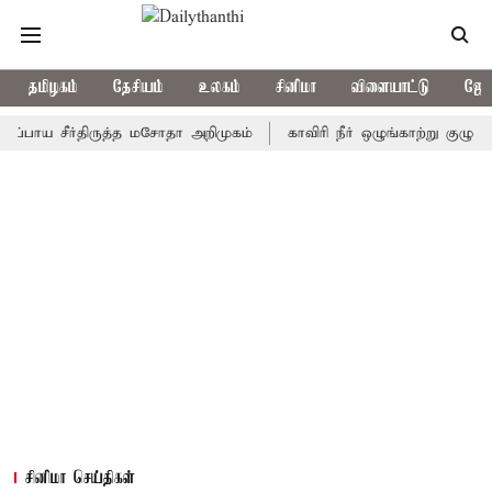
தமிழகம்
தேசியம்
உலகம்
சினிமா
விளையாட்டு
ஜோத
ய சீர்திருத்த மசோதா அறிமுகம்
காவிரி நீர் ஒழுங்காற்று குழு நாளை க
சினிமா செய்திகள்