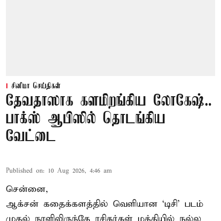
சினிமா செய்திகள்
தேவதாஸாக களமிறங்கிய லோகேஷ்..
பாக்ஸ் ஆபிஸில் தொடங்கிய
வேட்டை
Published on
:
10 Aug 2026, 4:46 am
சென்னை,
ஆக்சன் கதைக்களத்தில் வெளியான ‘டிசி’ படம்
முதல் நாளிலிருந்தே ரசிகர்கள் மத்தியில் நல்ல