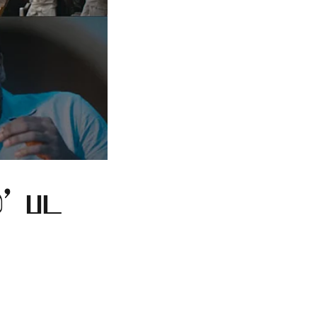
்' பட