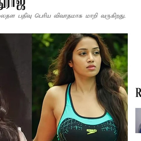
ுராஜ்
ைதள பதிவு பெரிய விவாதமாக மாறி வருகிறது.
R