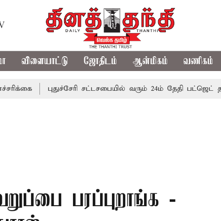
TV
மா
விளையாட்டு
ஜோதிடம்
ஆன்மிகம்
வணிகம்
ை
புதுச்சேரி சட்டசபையில் வரும் 24ம் தேதி பட்ஜெட் தாக்கல் ச
றுப்பை பரப்புறாங்க -