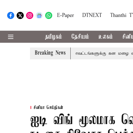
E-Paper
DTNEXT
Thanthi 
தமிழகம்
தேசியம்
உலகம்
சினி
Breaking News
ை, தேனி,நீலகிரி ஆகிய மாவட்டங்களுக்கு கன மழை எச்சரிக்க
சினிமா செய்திகள்
ஐடி விங் மூலமாக வெ