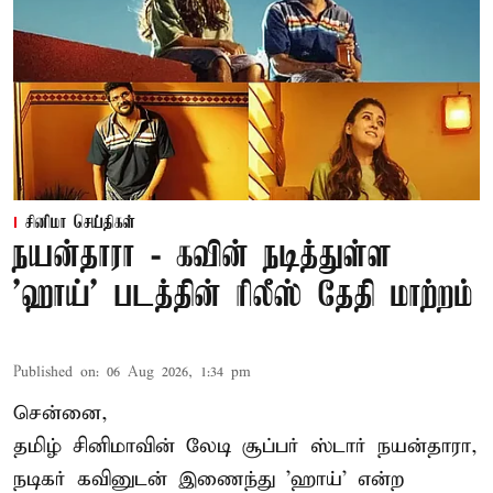
சினிமா செய்திகள்
நயன்தாரா - கவின் நடித்துள்ள
'ஹாய்' படத்தின் ரிலீஸ் தேதி மாற்றம்
Published on
:
06 Aug 2026, 1:34 pm
சென்னை,
தமிழ் சினிமாவின் லேடி சூப்பர் ஸ்டார் நயன்தாரா,
நடிகர் கவினுடன் இணைந்து 'ஹாய்' என்ற