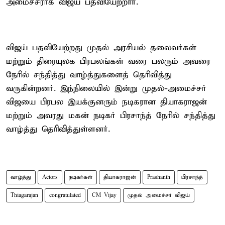
அமைச்சராக விஜய் பதவியேற்றார்.
விஜய் பதவியேற்றது முதல் அரசியல் தலைவர்கள்
மற்றும் திரையுலக பிரபலங்கள் வரை பலரும் அவரை
நேரில் சந்தித்து வாழ்த்துகளைத் தெரிவித்து
வருகின்றனர். இந்நிலையில் இன்று முதல்-அமைச்சர்
விஜயை பிரபல இயக்குனரும் நடிகரான தியாகராஜன்
மற்றும் அவரது மகன் நடிகர் பிரசாந்த் நேரில் சந்தித்து
வாழ்த்து தெரிவித்துள்ளனர்.
வாழ்த்து
Actors
நடிகர்கள்
தியாகராஜன்
Prashanth
பிரசாந்த்
Thiagarajan
congratulated
CM Vijay
முதல் அமைச்சர் விஜய்