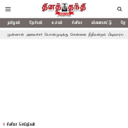
தமிழகம்
தேசியம்
உலகம்
சினிமா
விளையாட்டு
ஜோத
 அமைச்சர் பொன்முடிக்கு சென்னை நீதிமன்றம் பிடிவாராண்ட்
தொலைநோ
சினிமா செய்திகள்