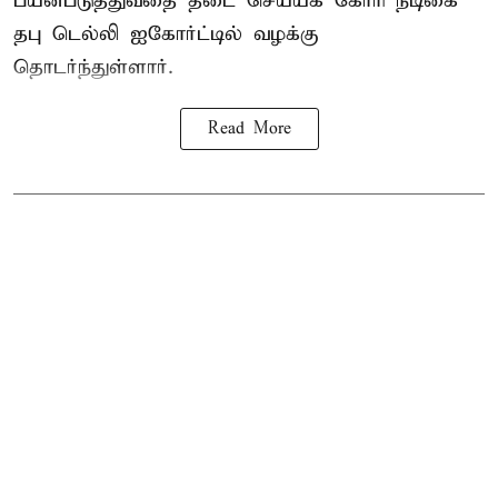
பயன்படுத்துவதை தடை செய்யக் கோரி நடிகை
தபு டெல்லி ஐகோர்ட்டில் வழக்கு
தொடர்ந்துள்ளார்.
Read More