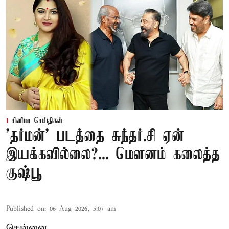
சினிமா செய்திகள்
'தர்மன்' படத்தை சுந்தர்.சி ஏன்
இயக்கவில்லை?... மௌனம் கலைத்த
குஷ்பூ
Published on
:
06 Aug 2026, 5:07 am
சென்னை,