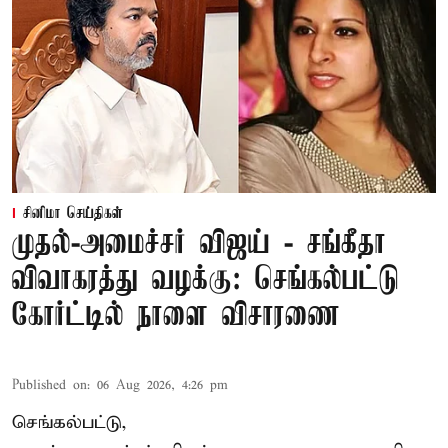
சினிமா செய்திகள்
முதல்-அமைச்சர் விஜய் - சங்கீதா
விவாகரத்து வழக்கு: செங்கல்பட்டு
கோர்ட்டில் நாளை விசாரணை
Published on
:
06 Aug 2026, 4:26 pm
செங்கல்பட்டு,