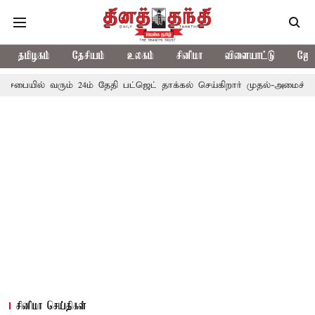
தமிழகம்
தேசியம்
உலகம்
சினிமா
விளையாட்டு
ஜோத
 வரும் 24ம் தேதி பட்ஜெட் தாக்கல் செய்கிறார் முதல்-அமைச்சர் ரங்கசாமி
சினிமா செய்திகள்