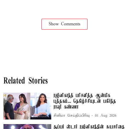
Show Comments
Related Stories
ரஜினிகாந்த் பரிசளித்த ஆன்மிக
புத்தகம்... நெகிழ்ச்சியுடன் பகிர்ந்த
ராஷி கண்ணா
சினிமா செய்திப்பிரிவு
01 Aug 2026
சூப்பர் ஸ்டார் ரஜினிகாந்தின் சுயசரிதை