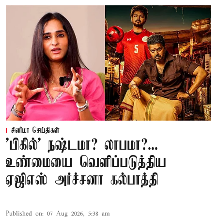
சினிமா செய்திகள்
'பிகில்' நஷ்டமா? லாபமா?...
உண்மையை வெளிப்படுத்திய
ஏஜிஎஸ் அர்ச்சனா கல்பாத்தி
Published on
:
07 Aug 2026, 5:38 am