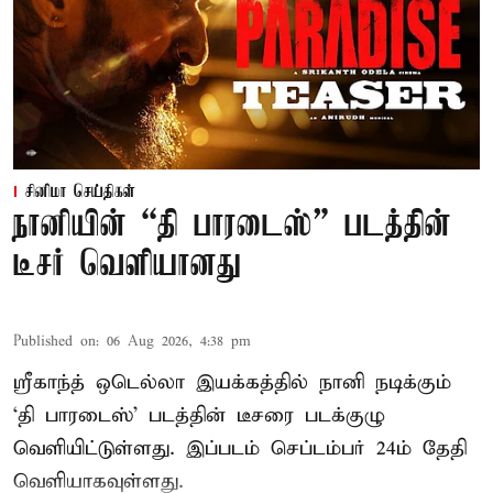
சினிமா செய்திகள்
நானியின் “தி பாரடைஸ்” படத்தின்
டீசர் வெளியானது
Published on
:
06 Aug 2026, 4:38 pm
ஸ்ரீகாந்த் ஒடெல்லா இயக்கத்தில் நானி நடிக்கும்
‘தி பாரடைஸ்’ படத்தின் டீசரை படக்குழு
வெளியிட்டுள்ளது. இப்படம் செப்டம்பர் 24ம் தேதி
வெளியாகவுள்ளது.