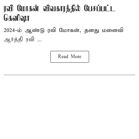
ரவி மோகன் விவகாரத்தில் பேசப்பட்ட
கெனிஷா
2024-ம் ஆண்டு ரவி மோகன், தனது மனைவி
ஆர்த்தி ரவி ...
Read More