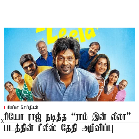
சினிமா செய்திகள்
ரியோ ராஜ் நடித்த “ராம் இன் லீலா”
X
படத்தின் ரிலீஸ் தேதி அறிவிப்பு