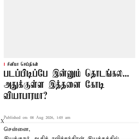
சினிமா செய்திகள்
படப்பிடிப்பே இன்னும் தொடங்கல...
அதுக்குள்ள இத்தனை கோடி
வியாபாரமா?
Published on
:
08 Aug 2026, 1:05 am
X
சென்னை,
இயக்குநர் ஆதிக் ரவிச்சந்திரன் இயக்கத்தில்