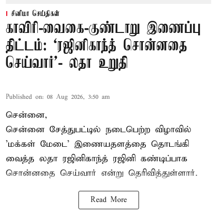
சினிமா செய்திகள்
காவிரி-வைகை-குண்டாறு இணைப்பு
திட்டம்: ‘ரஜினிகாந்த் சொன்னதை
செய்வார்’- லதா உறுதி
Published on
:
08 Aug 2026, 3:50 am
சென்னை,
சென்னை சேத்துபட்டில் நடைபெற்ற விழாவில்
'மக்கள் மேடை' இணையதளத்தை தொடங்கி
வைத்த லதா ரஜினிகாந்த் ரஜினி கண்டிப்பாக
சொன்னதை செய்வார் என்று தெரிவித்துள்ளார்.
Read More