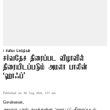
சினிமா செய்திகள்
சர்வதேச திரைப்பட விழாவில்
திரையிடப்படும் அமலா பாலின்
‘ஹாஃப்’
Published on
:
08 Aug 2026, 5:57 am
சென்னை,
அமலா பால் நடித்துள்ள ‘ஹாஃப்’ திரைப்படம்