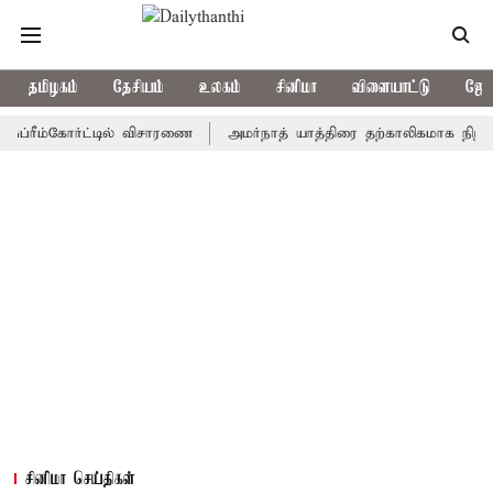
தமிழகம்
தேசியம்
உலகம்
சினிமா
விளையாட்டு
ஜோத
ம்கோர்ட்டில் விசாரணை
அமர்நாத் யாத்திரை தற்காலிகமாக நிறுத்தம்
சினிமா செய்திகள்