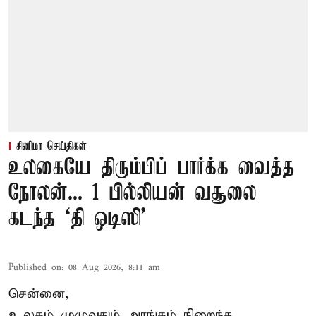
சினிமா செய்திகள்
உலகையே திரும்பிப் பார்க்க வைத்த
நோலன்... 1 பில்லியன் வசூலை
கடந்த ‘தி ஒடிஸி’
Published on
:
08 Aug 2026, 8:11 am
சென்னை,
உலகம் முழுவதும் அரங்கம் நிறைந்த