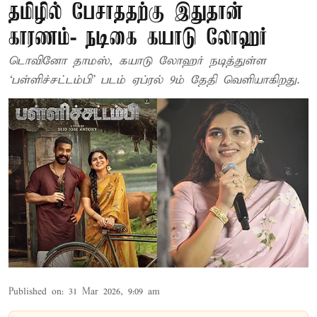
தமிழில் பேசாததற்கு இதுதான்
காரணம்- நடிகை கயாடு லோஹர்
டொவினோ தாமஸ், கயாடு லோஹர் நடித்துள்ள
‘பள்ளிச்சட்டம்பி’ படம் ஏப்ரல் 9ம் தேதி வெளியாகிறது.
Published on
:
31 Mar 2026, 9:09 am