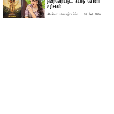
நிறைவேறியது... கயாடு லோஹர்
உற்சாகம்
சினிமா செய்திப்பிரிவு
08 Jul 2026