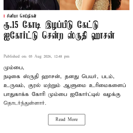
சினிமா செய்திகள்
ரூ.15 கோடி இழப்பீடு கேட்டு
ஐகோர்ட்டு சென்ற ஸ்ருதி ஹாசன்
Published on
:
05 Aug 2026, 12:48 pm
மும்பை,
நடிகை
ஸ்ருதி ஹாசன்
, தனது பெயர், படம்,
உருவம், குரல் மற்றும் ஆளுமை உரிமைகளைப்
பாதுகாக்க கோரி மும்பை ஐகோர்ட்டில் வழக்கு
தொடர்ந்துள்ளார்.
Read More