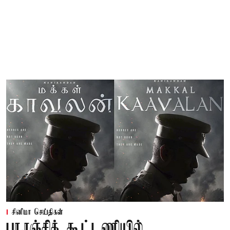
சினிமா செய்திகள்
பா.ரஞ்சித் கூட்டணியில்