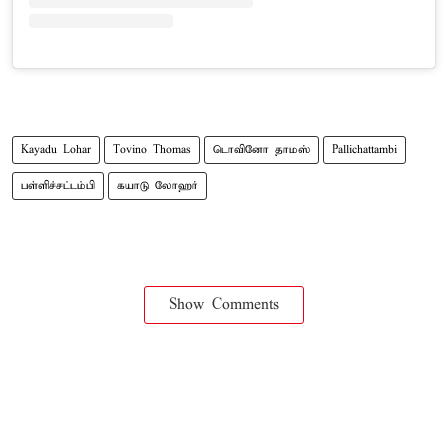
Kayadu Lohar
Tovino Thomas
டொவினோ தாமஸ்
Pallichattambi
பள்ளிச்சட்டம்பி
கயாடு லோஹர்
Show Comments