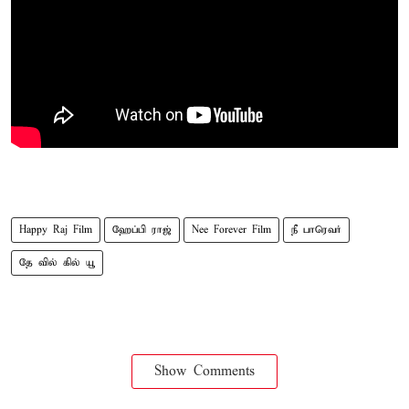
Happy Raj Film
ஹேப்பி ராஜ்
Nee Forever Film
நீ பாரெவர்
தே வில் கில் யூ
Show Comments