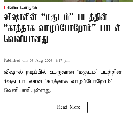
சினிமா செய்திகள்
விஷாலின் “மகுடம்” படத்தின்
“காத்தாக வாழப்போறோம்” பாடல்
வெளியானது
Published on
:
06 Aug 2026, 6:17 pm
விஷால் நடிப்பில் உருவான ‘மகுடம்’ படத்தின்
4வது பாடலான ‘காத்தாக வாழப்போறோம்’
வெளியாகியுள்ளது.
Read More