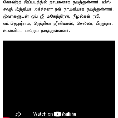
கோவிந்த் இப்படத்தில் நாயகனாக நடித்துள்ளார். மிஸ்
சவுத் இந்தியா அர்ச்சனா ரவி நாயகியாக நடித்துள்ளார்.
இவர்களுடன் ஒய் ஜி மகேந்திரன், நிழல்கள் ரவி,
எம்.ஜே.ஸ்ரீராம், ரெத்திகா ஸ்ரீனிவாஸ், செல்லா, பிருந்தா,
உள்ளிட்ட பலரும் நடித்துள்ளனர்.