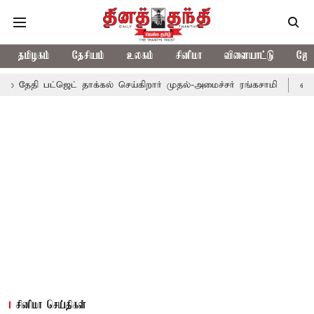
தமிழகம்
தேசியம்
உலகம்
சினிமா
விளையாட்டு
ஜோத
பட்ஜெட் தாக்கல் செய்கிறார் முதல்-அமைச்சர் ரங்கசாமி
எதிர்க்கட்சி
சினிமா செய்திகள்