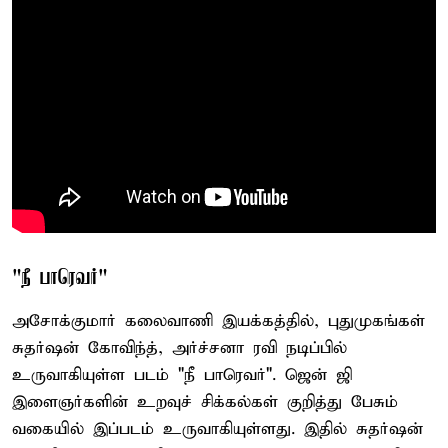
"நீ பாரெவர்"
அசோக்குமார் கலைவாணி இயக்கத்தில், புதுமுகங்கள்
சுதர்ஷன் கோவிந்த், அர்ச்சனா ரவி நடிப்பில்
உருவாகியுள்ள படம் "நீ பாரெவர்". ஜென் ஜி
இளைஞர்களின் உறவுச் சிக்கல்கள் குறித்து பேசும்
வகையில் இப்படம் உருவாகியுள்ளது. இதில் சுதர்ஷன்