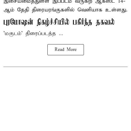
இசையமைத்துள்ள இப்படம் வருகிற ஆகஸ்ட் 14-
ஆம் தேதி திரையரங்குகளில் வெளியாக உள்ளது.
புரமோஷன் நிகழ்ச்சியில் பகிர்ந்த தகவல்
'மகுடம்' திரைப்படத்த ...
Read More