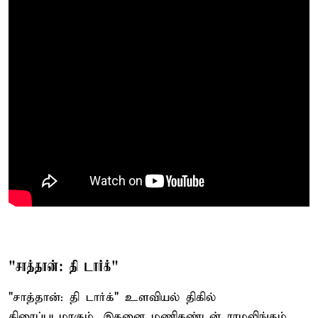
"சாத்தான்: தி டார்க்"
"சாத்தான்: தி டார்க்" உளவியல் திகில்
திரைப்படமாகும். இதனை மணிகண்டன் ராமலிங்கம்