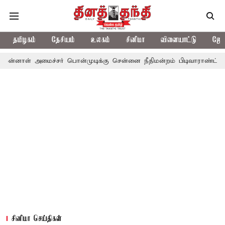
தமிழகம்
தேசியம்
உலகம்
சினிமா
விளையாட்டு
ஜோத
னாள் அமைச்சர் பொன்முடிக்கு சென்னை நீதிமன்றம் பிடிவாராண்ட்
தொ
சினிமா செய்திகள்