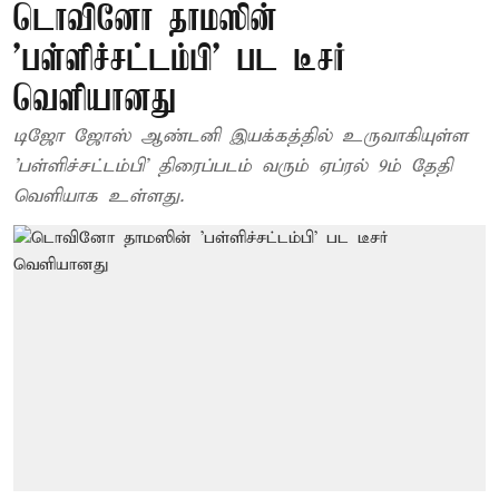
டொவினோ தாமஸின்
'பள்ளிச்சட்டம்பி' பட டீசர்
வெளியானது
டிஜோ ஜோஸ் ஆண்டனி இயக்கத்தில் உருவாகியுள்ள
'பள்ளிச்சட்டம்பி' திரைப்படம் வரும் ஏப்ரல் 9ம் தேதி
வெளியாக உள்ளது.