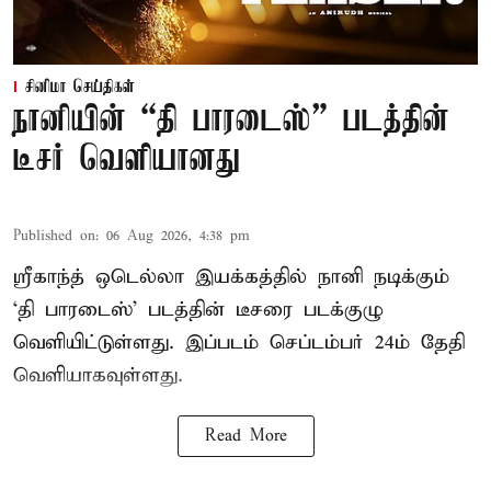
சினிமா செய்திகள்
நானியின் “தி பாரடைஸ்” படத்தின்
டீசர் வெளியானது
Published on
:
06 Aug 2026, 4:38 pm
ஸ்ரீகாந்த் ஒடெல்லா இயக்கத்தில் நானி நடிக்கும்
‘தி பாரடைஸ்’ படத்தின் டீசரை படக்குழு
வெளியிட்டுள்ளது. இப்படம் செப்டம்பர் 24ம் தேதி
வெளியாகவுள்ளது.
Read More