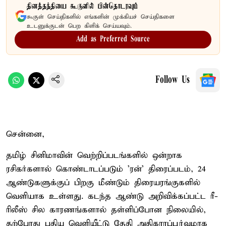
தினத்தந்தியை கூகுளில் பின்தொடரவும்
கூகுள் செய்திகளில் எங்களின் முக்கியச் செய்திகளை
உடனுக்குடன் பெற கிளிக் செய்யவும்.
Add as Preferred Source
Follow Us
சென்னை,
தமிழ் சினிமாவின் வெற்றிப்படங்களில் ஒன்றாக
ரசிகர்களால் கொண்டாடப்படும் 'ரன்' திரைப்படம், 24
ஆண்டுகளுக்குப் பிறகு மீண்டும் திரையரங்குகளில்
வெளியாக உள்ளது. கடந்த ஆண்டு அறிவிக்கப்பட்ட ரீ-
ரிலீஸ் சில காரணங்களால் தள்ளிப்போன நிலையில்,
தற்போது புதிய வெளியீட்டு தேதி அதிகாரப்பூர்வமாக