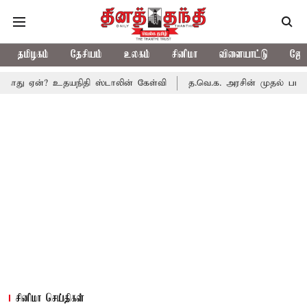
தமிழகம்
தேசியம்
உலகம்
சினிமா
விளையாட்டு
ஜோத
உதயநிதி ஸ்டாலின் கேள்வி
த.வெ.க. அரசின் முதல் பட்ஜெட்: மாற்றமா
சினிமா செய்திகள்