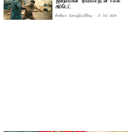
'ஜனநாயகன்' டிரெய்லருடன் ரிலீஸ்
அப்டேட்
சினிமா செய்திப்பிரிவு
13 Jul 2026