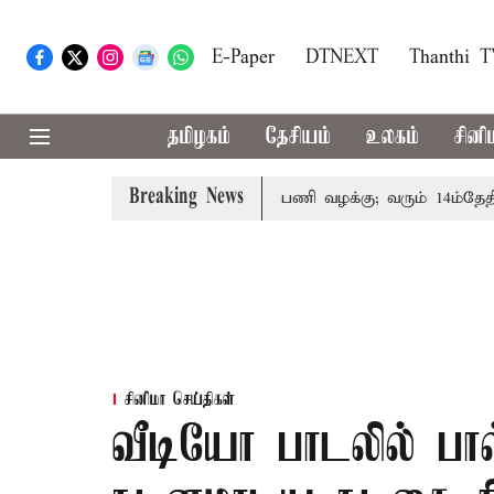
E-Paper
DTNEXT
Thanthi 
தமிழகம்
தேசியம்
உலகம்
சினி
Breaking News
ோரின் குடும்பத்தினருக்கு அரசுப்பணி வழக்கு; வரும் 14ம்தேதி சுப
சினிமா செய்திகள்
வீடியோ பாடலில் பா