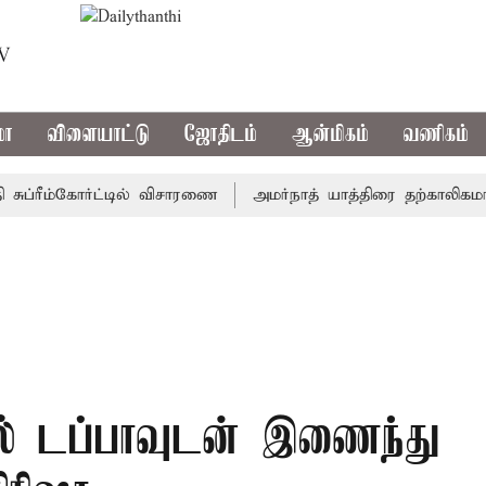
TV
மா
விளையாட்டு
ஜோதிடம்
ஆன்மிகம்
வணிகம்
்ரீம்கோர்ட்டில் விசாரணை
அமர்நாத் யாத்திரை தற்காலிகமாக நிற
ல் டப்பாவுடன் இணைந்து