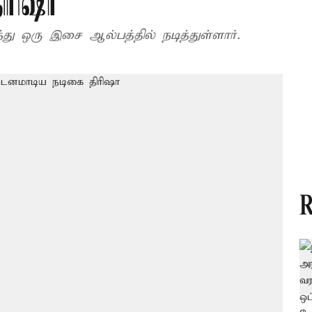
ிரிஷா
ு ஒரு இசை ஆல்பத்தில் நடித்துள்ளார்.
R