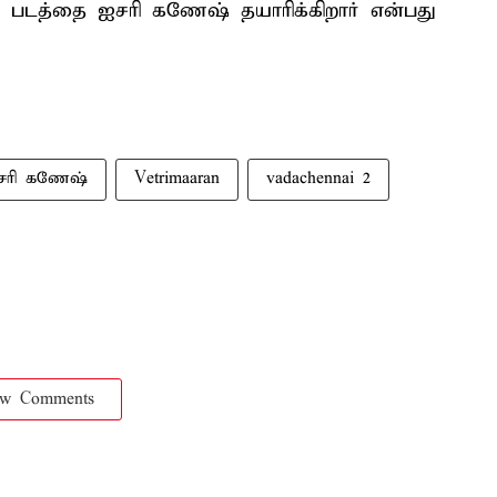
் படத்தை ஐசரி கணேஷ் தயாரிக்கிறார் என்பது
சரி கணேஷ்
Vetrimaaran
vadachennai 2
ow Comments