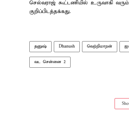
செல்வராஜ் கூட்டணியில் உருவாகி வரும
குறிப்பிடத்தக்கது.
தனுஷ்
Dhanush
வெற்றிமாறன்
ஐ
வட சென்னை 2
Sh