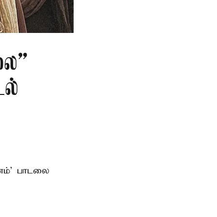
லை”
டல்
ானம்’ பாடலை