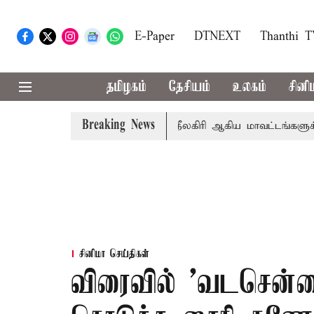
E-Paper
DTNEXT
Thanthi 
தமிழகம்
தேசியம்
உலகம்
சினி
Breaking News
ங்கீதா
கோவை, தேனி,நீலகிரி ஆகிய மாவட்டங்களுக்கு கன ம
சினிமா செய்திகள்
விரைவில் 'வடசென்ன