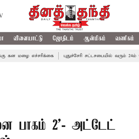
TV
மா
விளையாட்டு
ஜோதிடம்
ஆன்மிகம்
வணிகம்
ழை எச்சரிக்கை
புதுச்சேரி சட்டசபையில் வரும் 24ம் தேதி பட்
ை பாகம் 2'- அட்டேட்