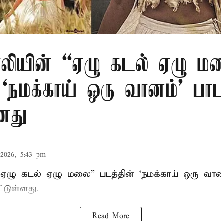
பாலியின் “ஏழு கடல் ஏழு ம
 ‘நமக்காய் ஒரு வானம்’ பா
னது
2026, 5:43 pm
 “ஏழு கடல் ஏழு மலை” படத்தின் ‘நமக்காய் ஒரு வ
்டுள்ளது.
Read More