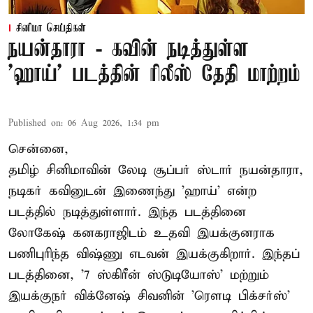
சினிமா செய்திகள்
நயன்தாரா - கவின் நடித்துள்ள
'ஹாய்' படத்தின் ரிலீஸ் தேதி மாற்றம்
Published on
:
06 Aug 2026, 1:34 pm
சென்னை,
தமிழ் சினிமாவின் லேடி சூப்பர் ஸ்டார் நயன்தாரா,
நடிகர் கவினுடன் இணைந்து 'ஹாய்' என்ற
படத்தில் நடித்துள்ளார். இந்த படத்தினை
லோகேஷ் கனகராஜிடம் உதவி இயக்குனராக
பணிபுரிந்த விஷ்ணு எடவன் இயக்குகிறார். இந்தப்
படத்தினை, '7 ஸ்கிரீன் ஸ்டுடியோஸ்' மற்றும்
இயக்குநர் விக்னேஷ் சிவனின் 'ரௌடி பிக்சர்ஸ்'