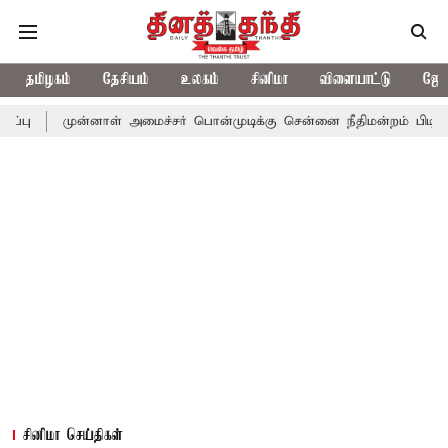
தமிழகம்
தேசியம்
உலகம்
சினிமா
விளையாட்டு
ஜோத
ன்னாள் அமைச்சர் பொன்முடிக்கு சென்னை நீதிமன்றம் பிடிவாராண்ட்
சினிமா செய்திகள்