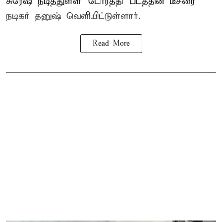
சுரேஷ் நடித்துள்ள `டோரத்தி' படத்தின் டீசரை
நடிகர் தனுஷ் வெளியிட்டுள்ளார்.
Read More