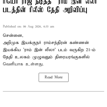
ரியோ ராஜ் நடித்த “ராம் இன் லீலா”
படத்தின் ரிலீஸ் தேதி அறிவிப்பு
Published on
:
06 Aug 2026, 6:35 am
சென்னை,
அறிமுக இயக்குநர் ராம்சந்திரன் கண்ணன்
இயக்கிய 'ராம் இன் லீலா' படம் வருகிற 21-ம்
தேதி உலகம் முழுவதும் திரையரங்குகளில்
வெளியாக உள்ளது.
Read More