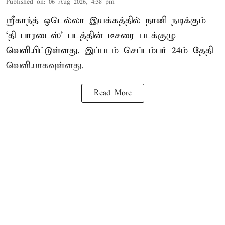
Published on
:
06 Aug 2026, 4:38 pm
ஸ்ரீகாந்த் ஒடெல்லா இயக்கத்தில் நானி நடிக்கும்
‘தி பாரடைஸ்’ படத்தின் டீசரை படக்குழு
வெளியிட்டுள்ளது. இப்படம் செப்டம்பர் 24ம் தேதி
வெளியாகவுள்ளது.
Read More