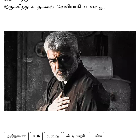
இருக்கிறதாக தகவல் வெளியாகி உள்ளது.
அஜித்குமார்
Ajith
dubbing
விடாமுயற்சி
டப்பிங்