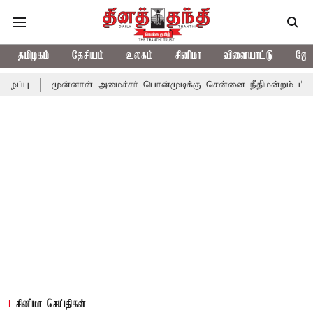
தமிழகம்
தேசியம்
உலகம்
சினிமா
விளையாட்டு
ஜோத
ுன்னாள் அமைச்சர் பொன்முடிக்கு சென்னை நீதிமன்றம் பிடிவாராண்ட்
சினிமா செய்திகள்