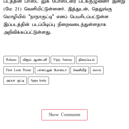
படத்தின் பர்ஸ்ட் லுக் போஸ்டரை படக்குழுவினர் இன்று
(மே 21) வெளியிட்டுள்ளனர். இத்துடன், தெலுங்கு
மொழியில் "நாநாகுட்டி" எனப் பெயரிடப்பட்டுள்ள
இப்படத்தின் படப்பிடிப்பு நிறைவடைந்துள்ளதாக
அறிவிக்கப்பட்டுள்ளது.
Release
விஜய் ஆண்டனி
Vijay Antony
திரைப்படம்
First Look Poster
பர்ஸ்ட்லுக் போஸ்டர்
வெளியீடு
movie
அப்பா குட்டி
Appa kutty
Show Comments