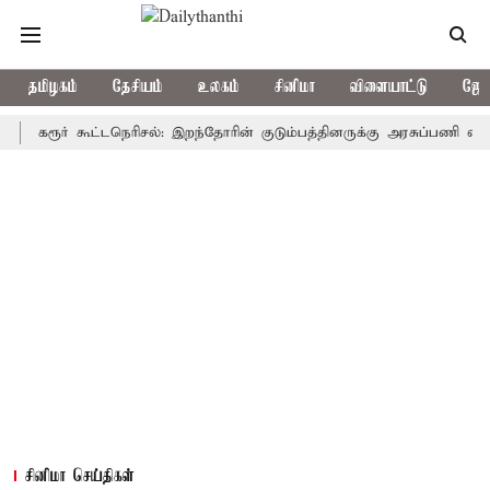
தமிழகம்
தேசியம்
உலகம்
சினிமா
விளையாட்டு
ஜோத
ூர் கூட்டநெரிசல்: இறந்தோரின் குடும்பத்தினருக்கு அரசுப்பணி வழக்கு; வரு
சினிமா செய்திகள்