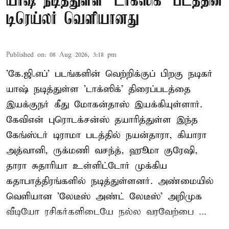
யாஷ் நடித்துள்ள 'டாக்‌ஸிக்' படத்தின்
டிரெய்லர் வெளியானது
Published on
:
08 Aug 2026, 3:18 pm
'கே.ஜி.எப்' படங்களின் வெற்றிக்குப் பிறகு நடிகர்
யாஷ் நடித்துள்ள 'டாக்ஸிக்' திரைப்படத்தை
இயக்குநர் கீது மோகன்தாஸ் இயக்கியுள்ளார்.
கேவிஎன் புரொடக்சன்ஸ் தயாரித்துள்ள இந்த
கேங்ஸ்டர் டிராமா படத்தில் நயன்தாரா, கியாரா
அத்வானி, ருக்மணி வசந்த், ஹூமா குரேஷி,
தாரா சுதாரியா உள்ளிட்டோர் முக்கிய
கதாபாத்திரங்களில் நடித்துள்ளனர். அண்மையில்
வெளியான 'லேடீஸ் அண்ட் லேடீஸ்' அறிமுக
வீடியோ ரசிகர்களிடையே நல்ல வரவேற்பை ...