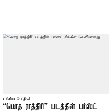
சினிமா செய்திகள்
“மொத ராத்திரி” படத்தின் பர்ஸ்ட்