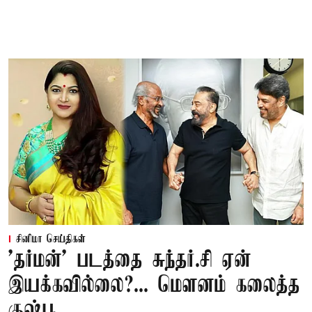
சினிமா செய்திகள்
'தர்மன்' படத்தை சுந்தர்.சி ஏன்
இயக்கவில்லை?... மௌனம் கலைத்த
குஷ்பூ