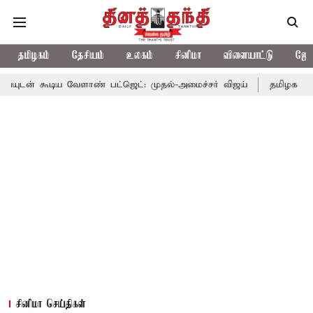
தமிழகம்
தேசியம்
உலகம்
சினிமா
விளையாட்டு
ஜோத
 வேளாண் பட்ஜெட்: முதல்-அமைச்சர் விஜய்
தமிழக அரசியலில் பரபரப
சினிமா செய்திகள்