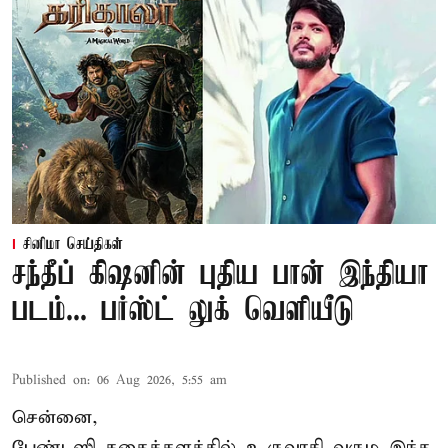
சினிமா செய்திகள்
சந்தீப் கிஷனின் புதிய பான் இந்தியா
படம்... பர்ஸ்ட் லுக் வெளியீடு
Published on
:
06 Aug 2026, 5:55 am
சென்னை,
பேண்டஸி கதைக்களத்தில் உருவாகி வரும இந்த