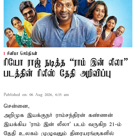
சினிமா செய்திகள்
ரியோ ராஜ் நடித்த “ராம் இன் லீலா”
படத்தின் ரிலீஸ் தேதி அறிவிப்பு
Published on
:
06 Aug 2026, 6:35 am
சென்னை,
அறிமுக இயக்குநர் ராம்சந்திரன் கண்ணன்
இயக்கிய 'ராம் இன் லீலா' படம் வருகிற 21-ம்
தேதி உலகம் முழுவதும் திரையரங்குகளில்