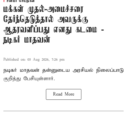
சினிமா செய்திகள்
மக்கள் முதல்-அமைச்சரை
தேர்ந்தெடுத்தால் அவருக்கு
ஆதரவளிப்பது எனது கடமை -
நடிகர் மாதவன்
Published on
:
05 Aug 2026, 7:26 pm
நடிகர் மாதவன் தன்னுடைய அரசியல் நிலைப்பாடு
குறித்து பேசியுள்ளார்.
Read More