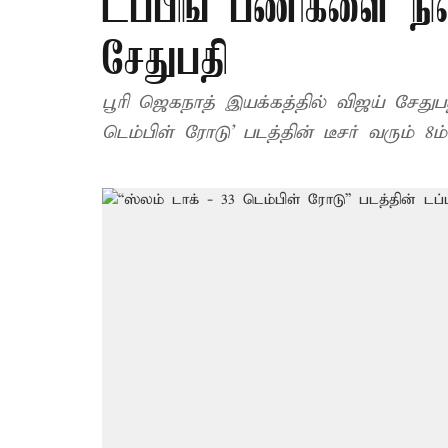
டப்பிங் பணிகளை நி
சேதுபதி
பூரி ஜெகநாத் இயக்கத்தில் விஜய் சேதுபதி
டெம்பிள் ரோடு’ பட