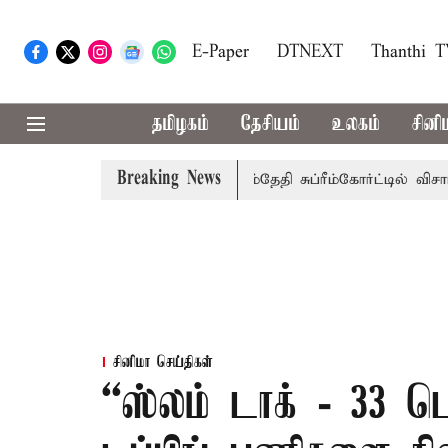
E-Paper
DTNEXT
Thanthi 
தமிழகம்
தேசியம்
உலகம்
சினி
Breaking News
கு அரசுப்பணி வழக்கு; வரும் 14ம்தேதி சுப்ரீம்கோர்ட்டில் விசாரணை
சினிமா செய்திகள்
“ஸ்லம் டாக் - 33 டெ