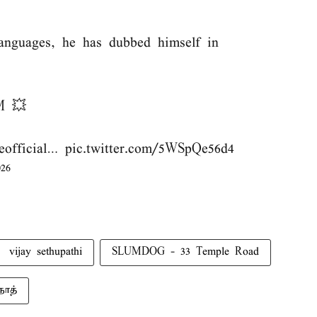
languages, he has dubbed himself in
M 💥
fficial
…
pic.twitter.com/5WSpQe56d4
026
vijay sethupathi
SLUMDOG - 33 Temple Road
நாத்