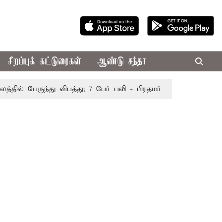
சிறப்புக் கட்டுரைகள்
ஆண்டு சந்தா
் பேருந்து விபத்து; 7 பேர் பலி - பிரதமர் மோடி இரங்கல்
தொ