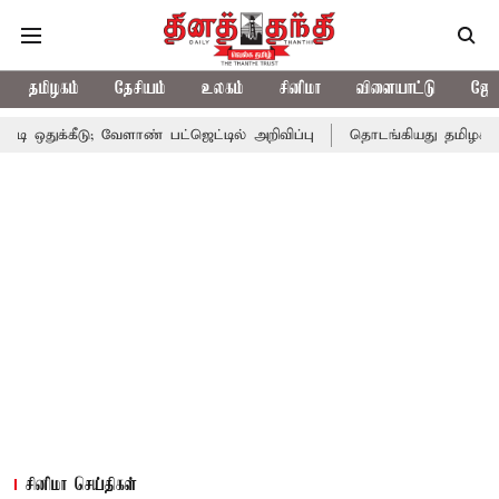
தமிழகம்
தேசியம்
உலகம்
சினிமா
விளையாட்டு
ஜோத
ுக்கீடு; வேளாண் பட்ஜெட்டில் அறிவிப்பு
தொடங்கியது தமிழக சட்டச
சினிமா செய்திகள்