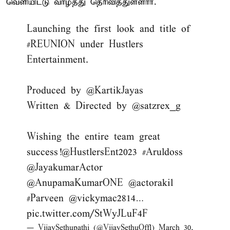
வெளியிட்டு வாழ்த்து தெரிவித்துள்ளார்.
Launching the first look and title of
#REUNION
under Hustlers
Entertainment.
Produced by
@KartikJayas
Written & Directed by
@satzrex_g
Wishing the entire team great
success!
@HustlersEnt2023
#Aruldoss
@JayakumarActor
@AnupamaKumarONE
@actorakil
#Parveen
@vickymac2814
…
pic.twitter.com/StWyJLuF4F
— VijaySethupathi (@VijaySethuOffl)
March 30,