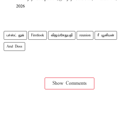
2026
பர்ஸ்ட் லுக்
Firstlook
விஜய்சேதுபதி
reunion
ரீ யூனியன்
Arul Doss
Show Comments