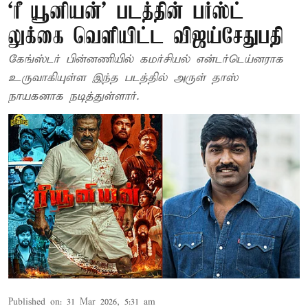
‘ரீ யூனியன்’ படத்தின் பர்ஸ்ட்
லுக்கை வெளியிட்ட விஜய்சேதுபதி
கேங்ஸ்டர் பின்னணியில் கமர்சியல் என்டர்டெய்னராக
உருவாகியுள்ள இந்த படத்தில் அருள் தாஸ்
நாயகனாக நடித்துள்ளார்.
Published on
:
31 Mar 2026, 5:31 am