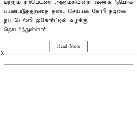
மற்றும் நற்பெயரை அனுமதியின்றி வணிக ரீதியாக
பயன்படுத்துவதை தடை செய்யக் கோரி நடிகை
தபு டெல்லி ஐகோர்ட்டில் வழக்கு
தொடர்ந்துள்ளார்.
Read More
X