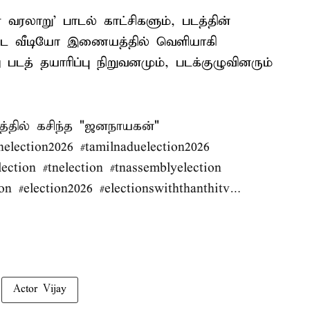
ரலாறு’ பாடல் காட்சிகளும், படத்தின்
நிமிட வீடியோ இணையத்தில் வெளியாகி
டத் தயாரிப்பு நிறுவனமும், படக்குழுவினரும்
்தில் கசிந்த "ஜனநாயகன்"
nelection2026
#tamilnaduelection2026
lection
#tnelection
#tnassemblyelection
on
#election2026
#electionswiththanthitv
…
Actor Vijay