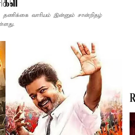
ிகள்
ழ்
ள்ளது.
R