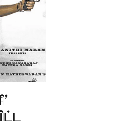
ி'
ிட்ட