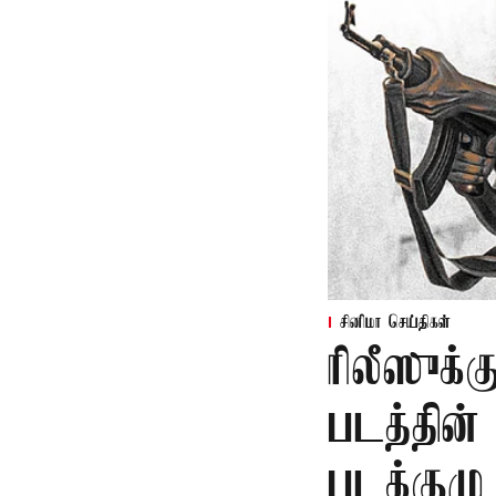
சினிமா செய்திகள்
ரிலீஸுக்க
படத்தின
படக்குழு