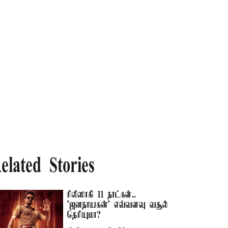
elated Stories
ரிலீஸாகி 11 நாட்கள்..
'ஜனநாயகன்' எவ்வளவு வசூல்
தெரியுமா?