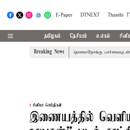
E-Paper
DTNEXT
Thanthi 
தமிழகம்
தேசியம்
உலகம்
சினி
Breaking News
ிமன்றம் பிடிவாராண்ட்
தொலைநோக்கு பார்வையுடன் கூடிய வே
சினிமா செய்திகள்
இணையத்தில் வெளி