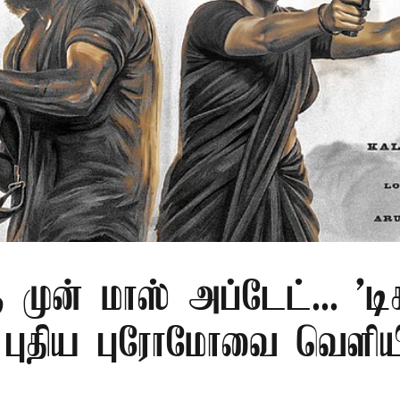
ு முன் மாஸ் அப்டேட்... 'டிச
் புதிய புரோமோவை வெளிய