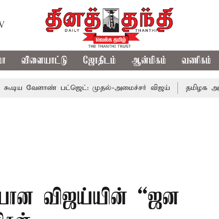
TV
மா
விளையாட்டு
ஜோதிடம்
ஆன்மிகம்
வணிகம்
ளாண் பட்ஜெட்: முதல்-அமைச்சர் விஜய்
தமிழக அரசியலில் 
யான விஜய்யின் “ஜன