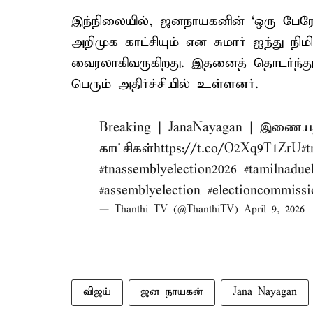
இந்நிலையில், ஜனநாயகனின் ‘ஒரு பேரே வ
அறிமுக காட்சியும் என சுமார் ஐந்து 
வைரலாகிவருகிறது. இதனைத் தொடர்ந்து ப
பெரும் அதிர்ச்சியில் உள்ளனர்.
Breaking | JanaNayagan | இணையத
காட்சிகள்
https://t.co/O2Xq9T1ZrU
#t
#tnassemblyelection2026
#tamilnadue
#assemblyelection
#electioncommissi
— Thanthi TV (@ThanthiTV)
April 9, 2026
விஜய்
ஜன நாயகன்
Jana Nayagan